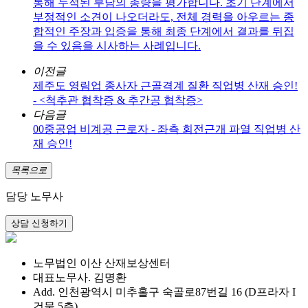
통해 누적된 부담의 총량을 평가합니다. 초기 단계에서
부정적인 소견이 나오더라도, 전체 경력을 아우르는 종
합적인 주장과 입증을 통해 최종 단계에서 결과를 뒤집
을 수 있음을 시사하는 사례입니다.
이전글
제주도 영림업 종사자 근골격계 질환 직업병 산재 승인!
- <척추관 협착증 & 추간공 협착증>
다음글
00중공업 비계공 근로자 - 좌측 회전근개 파열 직업병 산
재 승인!
목록으로
담당 노무사
노무법인 이산 산재보상센터
대표노무사. 김명환
Add. 인천광역시 미추홀구 숙골로87번길 16 (D프라자 I
건물 5층)