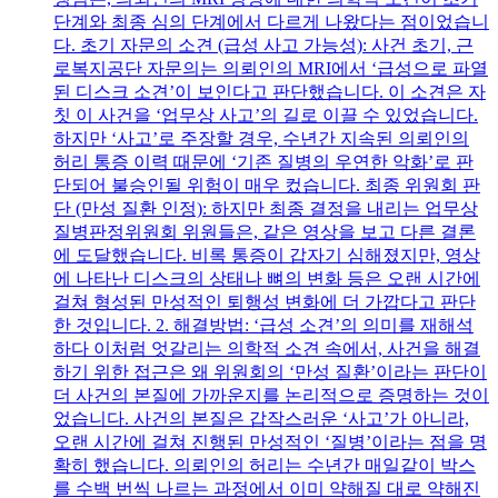
단계와 최종 심의 단계에서 다르게 나왔다는 점이었습니
다. 초기 자문의 소견 (급성 사고 가능성): 사건 초기, 근
로복지공단 자문의는 의뢰인의 MRI에서 ‘급성으로 파열
된 디스크 소견’이 보인다고 판단했습니다. 이 소견은 자
칫 이 사건을 ‘업무상 사고’의 길로 이끌 수 있었습니다.
하지만 ‘사고’로 주장할 경우, 수년간 지속된 의뢰인의
허리 통증 이력 때문에 ‘기존 질병의 우연한 악화’로 판
단되어 불승인될 위험이 매우 컸습니다. 최종 위원회 판
단 (만성 질환 인정): 하지만 최종 결정을 내리는 업무상
질병판정위원회 위원들은, 같은 영상을 보고 다른 결론
에 도달했습니다. 비록 통증이 갑자기 심해졌지만, 영상
에 나타난 디스크의 상태나 뼈의 변화 등은 오랜 시간에
걸쳐 형성된 만성적인 퇴행성 변화에 더 가깝다고 판단
한 것입니다. 2. 해결방법: ‘급성 소견’의 의미를 재해석
하다 이처럼 엇갈리는 의학적 소견 속에서, 사건을 해결
하기 위한 접근은 왜 위원회의 ‘만성 질환’이라는 판단이
더 사건의 본질에 가까운지를 논리적으로 증명하는 것이
었습니다. 사건의 본질은 갑작스러운 ‘사고’가 아니라,
오랜 시간에 걸쳐 진행된 만성적인 ‘질병’이라는 점을 명
확히 했습니다. 의뢰인의 허리는 수년간 매일같이 박스
를 수백 번씩 나르는 과정에서 이미 약해질 대로 약해진