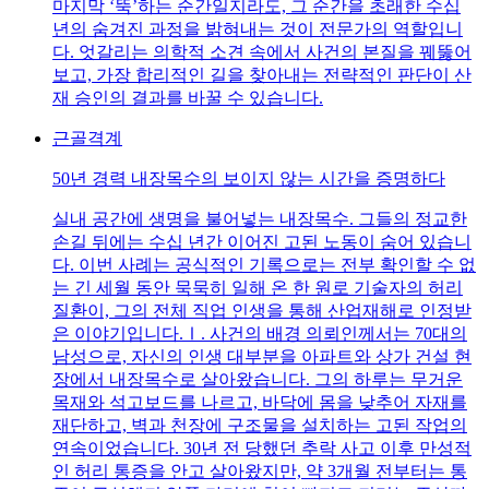
마지막 ‘뚝’하는 순간일지라도, 그 순간을 초래한 수십
년의 숨겨진 과정을 밝혀내는 것이 전문가의 역할입니
다. 엇갈리는 의학적 소견 속에서 사건의 본질을 꿰뚫어
보고, 가장 합리적인 길을 찾아내는 전략적인 판단이 산
재 승인의 결과를 바꿀 수 있습니다.
근골격계
50년 경력 내장목수의 보이지 않는 시간을 증명하다
실내 공간에 생명을 불어넣는 내장목수. 그들의 정교한
손길 뒤에는 수십 년간 이어진 고된 노동이 숨어 있습니
다. 이번 사례는 공식적인 기록으로는 전부 확인할 수 없
는 긴 세월 동안 묵묵히 일해 온 한 원로 기술자의 허리
질환이, 그의 전체 직업 인생을 통해 산업재해로 인정받
은 이야기입니다.Ⅰ. 사건의 배경 의뢰인께서는 70대의
남성으로, 자신의 인생 대부분을 아파트와 상가 건설 현
장에서 내장목수로 살아왔습니다. 그의 하루는 무거운
목재와 석고보드를 나르고, 바닥에 몸을 낮추어 자재를
재단하고, 벽과 천장에 구조물을 설치하는 고된 작업의
연속이었습니다. 30년 전 당했던 추락 사고 이후 만성적
인 허리 통증을 안고 살아왔지만, 약 3개월 전부터는 통