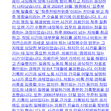
증이 극심해져 양쪽 다리에 힘이 빠지고 저리는 증상까
지 나타났습니다. 결국 2024년 10월, 병원에서 ‘요추부
수핵 탈출증’ 및 ‘척추전방전위증’이라는 진단을 받고 척
추 유합술이라는 큰 수술을 받기에 이르렀습니다.Ⅱ. 사
건의 쟁점 및 해결방법 이번 사건은 의뢰인의 척추 질환
이 오랜 기간 수행한 내장목수 업무의 결과라는 점을 입
증하는 과정이었습니다. 하루 800kg이 넘는 자재를 취급
하고, 작업 시간의 대부분을 허리를 굽히거나 비트는 부
자연스러운 자세로 보내야 하는 내장목수의 업무는 그
자체로 상당한 부담이었습니다. 하지만 이 사건을 풀어
가는 데 있어 중요한 지점은, 의뢰인의 ‘증명되지 않는
시간’이었습니다. 의뢰인은 50년 가까이 이 일을 해왔다
고 진술했지만, 일용직 노동의 특성상 공식적인 자료로
확인되는 경력은 약 8년 7개월에 불과했습니다. 이처럼
기록된 시간과 실제 노동 시간의 간극을 어떻게 설명하
느냐가 중요한 과제였습니다. 저희는 비록 전체 경력을
서류로 입증할 수는 없지만, 확인되는 기간 동안의 작업
강도와 내용이 질병을 유발하기에 충분히 가혹했음을 강
조했습니다. 또한, 2006년부터는 단절 없이 꾸준히 일해
온 기록이 남아있다는 점을 근거로, 기록되지 않은 과거
에도 성실히 일해왔다는 의뢰인 진술의 신빙성을 뒷받침
하고자 했습니다.Ⅲ. 사건수행 결과 업무상질병판정위원