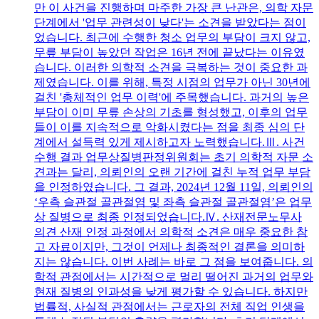
만 이 사건을 진행하며 마주한 가장 큰 난관은, 의학 자문
단계에서 '업무 관련성이 낮다'는 소견을 받았다는 점이
었습니다. 최근에 수행한 청소 업무의 부담이 크지 않고,
무릎 부담이 높았던 작업은 16년 전에 끝났다는 이유였
습니다. 이러한 의학적 소견을 극복하는 것이 중요한 과
제였습니다. 이를 위해, 특정 시점의 업무가 아닌 30년에
걸친 '총체적인 업무 이력'에 주목했습니다. 과거의 높은
부담이 이미 무릎 손상의 기초를 형성했고, 이후의 업무
들이 이를 지속적으로 악화시켰다는 점을 최종 심의 단
계에서 설득력 있게 제시하고자 노력했습니다.Ⅲ. 사건
수행 결과 업무상질병판정위원회는 초기 의학적 자문 소
견과는 달리, 의뢰인의 오랜 기간에 걸친 누적 업무 부담
을 인정하였습니다. 그 결과, 2024년 12월 11일, 의뢰인의
‘우측 슬관절 골관절염 및 좌측 슬관절 골관절염’은 업무
상 질병으로 최종 인정되었습니다.Ⅳ. 산재전문노무사
의견 산재 인정 과정에서 의학적 소견은 매우 중요한 참
고 자료이지만, 그것이 언제나 최종적인 결론을 의미하
지는 않습니다. 이번 사례는 바로 그 점을 보여줍니다. 의
학적 관점에서는 시간적으로 멀리 떨어진 과거의 업무와
현재 질병의 인과성을 낮게 평가할 수 있습니다. 하지만
법률적, 사실적 관점에서는 근로자의 전체 직업 인생을