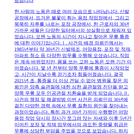
랐습니다
한 사람의 노동은 때로 여러 모습으로 나타납니다. 신발
공장에서, 뜨거운 불꽃이 튀는 용접 작업장에서, 그리고
묵묵히 자루를 나르는 포장 공장에서, 한 근로자의 30년
가까운 세월은 다양한 일터에서의 성실함으로 채워져 있
었습니다. 오랜 노동의 시간이 지나고 찾아온 무릎 통증
에 대한 이야기입니다.Ⅰ. 사건의 배경 의뢰인께서는
1985년부터 약 30년간 신발제조, 어망용접, 포장 및 적재,
아파트 청소 등 다양한 업무를 수행해 오셨습니다. 직업
은 계속 바뀌었지만, 몸을 쓰는 고된 노동은 오랜 기간 이
어졌습니다. 몇 년 전부터 양쪽 무릎에 통증이 시작되었
고, 시간이 지날수록 걷기조차 힘들어졌습니다. 결국
2021년 초, 통증을 더 이상 견딜 수 없어 병원을 찾은 의
뢰인은 양측 슬관절에 대한 심한 골관절염 진단을 받고
양쪽 무릎 모두 인공관절 치환술을 받게 되었습니다.Ⅱ.
사건의 쟁점 및 해결방법 이번 사건은 의뢰인의 30년에
걸친 다양한 경력 속에서 무릎 질환의 원인을 찾아내는
과정이었습니다. 특히 과거 10년 가까이 수행했던 어망
용접 작업 당시의 장시간 쪼그려 앉는 자세와 이후 5년간
이어진 포장 및 적재 업무에서의 과도한 중량물 취급은
무릎에 상당한 부담을 주었을 것으로 보았습니다. 하지