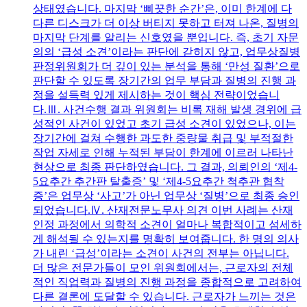
상태였습니다. 마지막 ‘삐끗한 순간’은, 이미 한계에 다
다른 디스크가 더 이상 버티지 못하고 터져 나온, 질병의
마지막 단계를 알리는 신호였을 뿐입니다. 즉, 초기 자문
의의 ‘급성 소견’이라는 판단에 갇히지 않고, 업무상질병
판정위원회가 더 깊이 있는 분석을 통해 ‘만성 질환’으로
판단할 수 있도록 장기간의 업무 부담과 질병의 진행 과
정을 설득력 있게 제시하는 것이 핵심 전략이었습니
다.Ⅲ. 사건수행 결과 위원회는 비록 재해 발생 경위에 급
성적인 사건이 있었고 초기 급성 소견이 있었으나, 이는
장기간에 걸쳐 수행한 과도한 중량물 취급 및 부적절한
작업 자세로 인해 누적된 부담이 한계에 이르러 나타난
현상으로 최종 판단하였습니다. 그 결과, 의뢰인의 ‘제4-
5요추간 추간판 탈출증’ 및 ‘제4-5요추간 척추관 협착
증’은 업무상 ‘사고’가 아닌 업무상 ‘질병’으로 최종 승인
되었습니다.Ⅳ. 산재전문노무사 의견 이번 사례는 산재
인정 과정에서 의학적 소견이 얼마나 복합적이고 섬세하
게 해석될 수 있는지를 명확히 보여줍니다. 한 명의 의사
가 내린 ‘급성’이라는 소견이 사건의 전부는 아닙니다.
더 많은 전문가들이 모인 위원회에서는, 근로자의 전체
적인 직업력과 질병의 진행 과정을 종합적으로 고려하여
다른 결론에 도달할 수 있습니다. 근로자가 느끼는 것은