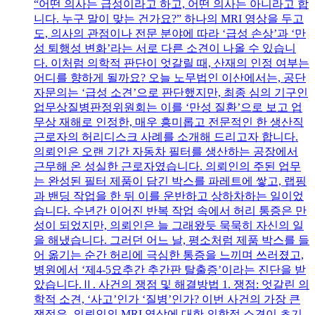
“어떤 의사는 급성이라고 하고, 어떤 의사는 아니라고 합
니다. 누구 말이 맞는 건가요?” 하나의 MRI 영상을 두고
도, 의사의 관점이나 전문 분야에 따라 ‘급성 손상’과 ‘만
성 퇴행성 변화’라는 서로 다른 소견이 나올 수 있습니
다. 이처럼 의학적 판단이 엇갈릴 때, 산재의 인정 여부는
어디를 향하게 될까요? 오늘 노무법인 이산에서는, 공단
자문의는 ‘급성 소견’으로 판단했지만, 최종 심의 기구인
업무상질병판정위원회는 이를 ‘만성 질환’으로 보고 업
무상 재해로 인정한, 매우 흥미롭고 전문적인 한 생산직
근로자의 허리디스크 사례를 소개해 드리고자 합니다.
의뢰인은 오랜 기간 자동차 필터를 생산하는 공장에서
근무해 온 성실한 근로자였습니다. 의뢰인의 주된 업무
는 완성된 필터 제품이 담긴 박스를 파레트에 쌓고, 랩핑
과 밴딩 작업을 한 뒤 이를 운반하고 상하차하는 일이었
습니다. 수년간 이어진 반복 작업 속에서 허리 통증은 만
성이 되었지만, 의뢰인은 늘 그래왔듯 묵묵히 자신의 일
을 해냈습니다. 그러던 어느 날, 평소처럼 제품 박스를 들
어 옮기는 순간 허리에 극심한 통증을 느끼며 쓰러졌고,
병원에서 ‘제4-5요추간 추간판 탈출증’이라는 진단을 받
았습니다.Ⅱ. 사건의 쟁점 및 해결방법 1. 쟁점: 엇갈린 의
학적 소견, ‘사고’인가 ‘질병’인가? 이번 사건의 가장 큰
쟁점은, 의뢰인의 MRI 영상에 대한 의학적 소견이 초기