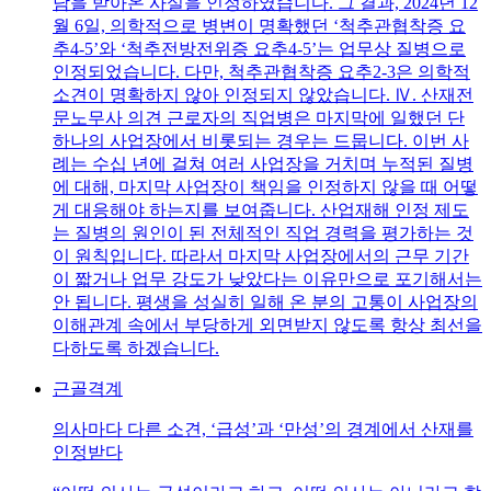
담을 받아온 사실을 인정하였습니다. 그 결과, 2024년 12
월 6일, 의학적으로 병변이 명확했던 ‘척추관협착증 요
추4-5’와 ‘척추전방전위증 요추4-5’는 업무상 질병으로
인정되었습니다. 다만, 척추관협착증 요추2-3은 의학적
소견이 명확하지 않아 인정되지 않았습니다. Ⅳ. 산재전
문노무사 의견 근로자의 직업병은 마지막에 일했던 단
하나의 사업장에서 비롯되는 경우는 드뭅니다. 이번 사
례는 수십 년에 걸쳐 여러 사업장을 거치며 누적된 질병
에 대해, 마지막 사업장이 책임을 인정하지 않을 때 어떻
게 대응해야 하는지를 보여줍니다. 산업재해 인정 제도
는 질병의 원인이 된 전체적인 직업 경력을 평가하는 것
이 원칙입니다. 따라서 마지막 사업장에서의 근무 기간
이 짧거나 업무 강도가 낮았다는 이유만으로 포기해서는
안 됩니다. 평생을 성실히 일해 온 분의 고통이 사업장의
이해관계 속에서 부당하게 외면받지 않도록 항상 최선을
다하도록 하겠습니다.
근골격계
의사마다 다른 소견, ‘급성’과 ‘만성’의 경계에서 산재를
인정받다