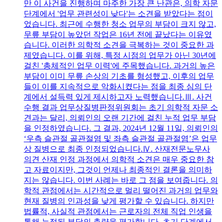
만 이 사건을 진행하며 마주한 가장 큰 난관은, 의학 자문
단계에서 '업무 관련성이 낮다'는 소견을 받았다는 점이
었습니다. 최근에 수행한 청소 업무의 부담이 크지 않고,
무릎 부담이 높았던 작업은 16년 전에 끝났다는 이유였
습니다. 이러한 의학적 소견을 극복하는 것이 중요한 과
제였습니다. 이를 위해, 특정 시점의 업무가 아닌 30년에
걸친 '총체적인 업무 이력'에 주목했습니다. 과거의 높은
부담이 이미 무릎 손상의 기초를 형성했고, 이후의 업무
들이 이를 지속적으로 악화시켰다는 점을 최종 심의 단
계에서 설득력 있게 제시하고자 노력했습니다.Ⅲ. 사건
수행 결과 업무상질병판정위원회는 초기 의학적 자문 소
견과는 달리, 의뢰인의 오랜 기간에 걸친 누적 업무 부담
을 인정하였습니다. 그 결과, 2024년 12월 11일, 의뢰인의
‘우측 슬관절 골관절염 및 좌측 슬관절 골관절염’은 업무
상 질병으로 최종 인정되었습니다.Ⅳ. 산재전문노무사
의견 산재 인정 과정에서 의학적 소견은 매우 중요한 참
고 자료이지만, 그것이 언제나 최종적인 결론을 의미하
지는 않습니다. 이번 사례는 바로 그 점을 보여줍니다. 의
학적 관점에서는 시간적으로 멀리 떨어진 과거의 업무와
현재 질병의 인과성을 낮게 평가할 수 있습니다. 하지만
법률적, 사실적 관점에서는 근로자의 전체 직업 인생을
통해 누적된 부담의 총량을 평가합니다. 초기 단계에서