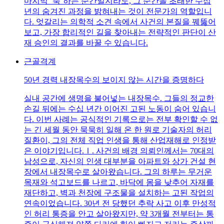
마지막 ‘뚝’하는 순간일지라도, 그 순간을 초래한 수십
년의 숨겨진 과정을 밝혀내는 것이 전문가의 역할입니
다. 엇갈리는 의학적 소견 속에서 사건의 본질을 꿰뚫어
보고, 가장 합리적인 길을 찾아내는 전략적인 판단이 산
재 승인의 결과를 바꿀 수 있습니다.
근골격계
50년 경력 내장목수의 보이지 않는 시간을 증명하다
실내 공간에 생명을 불어넣는 내장목수. 그들의 정교한
손길 뒤에는 수십 년간 이어진 고된 노동이 숨어 있습니
다. 이번 사례는 공식적인 기록으로는 전부 확인할 수 없
는 긴 세월 동안 묵묵히 일해 온 한 원로 기술자의 허리
질환이, 그의 전체 직업 인생을 통해 산업재해로 인정받
은 이야기입니다.Ⅰ. 사건의 배경 의뢰인께서는 70대의
남성으로, 자신의 인생 대부분을 아파트와 상가 건설 현
장에서 내장목수로 살아왔습니다. 그의 하루는 무거운
목재와 석고보드를 나르고, 바닥에 몸을 낮추어 자재를
재단하고, 벽과 천장에 구조물을 설치하는 고된 작업의
연속이었습니다. 30년 전 당했던 추락 사고 이후 만성적
인 허리 통증을 안고 살아왔지만, 약 3개월 전부터는 통