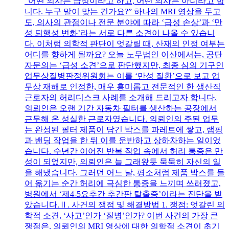
“어떤 의사는 급성이라고 하고, 어떤 의사는 아니라고 합
니다. 누구 말이 맞는 건가요?” 하나의 MRI 영상을 두고
도, 의사의 관점이나 전문 분야에 따라 ‘급성 손상’과 ‘만
성 퇴행성 변화’라는 서로 다른 소견이 나올 수 있습니
다. 이처럼 의학적 판단이 엇갈릴 때, 산재의 인정 여부는
어디를 향하게 될까요? 오늘 노무법인 이산에서는, 공단
자문의는 ‘급성 소견’으로 판단했지만, 최종 심의 기구인
업무상질병판정위원회는 이를 ‘만성 질환’으로 보고 업
무상 재해로 인정한, 매우 흥미롭고 전문적인 한 생산직
근로자의 허리디스크 사례를 소개해 드리고자 합니다.
의뢰인은 오랜 기간 자동차 필터를 생산하는 공장에서
근무해 온 성실한 근로자였습니다. 의뢰인의 주된 업무
는 완성된 필터 제품이 담긴 박스를 파레트에 쌓고, 랩핑
과 밴딩 작업을 한 뒤 이를 운반하고 상하차하는 일이었
습니다. 수년간 이어진 반복 작업 속에서 허리 통증은 만
성이 되었지만, 의뢰인은 늘 그래왔듯 묵묵히 자신의 일
을 해냈습니다. 그러던 어느 날, 평소처럼 제품 박스를 들
어 옮기는 순간 허리에 극심한 통증을 느끼며 쓰러졌고,
병원에서 ‘제4-5요추간 추간판 탈출증’이라는 진단을 받
았습니다.Ⅱ. 사건의 쟁점 및 해결방법 1. 쟁점: 엇갈린 의
학적 소견, ‘사고’인가 ‘질병’인가? 이번 사건의 가장 큰
쟁점은, 의뢰인의 MRI 영상에 대한 의학적 소견이 초기