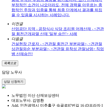
부정적인 소견이 나오더라도, 전체 경력을 아우르는 종
합적인 주장과 입증을 통해 최종 단계에서 결과를 뒤집
을 수 있음을 시사하는 사례입니다.
이전글
산업공단 지역 - 공장식사 식당 조리원 어깨산재 - <견관
절 회전근개파열 산재 '일부 승인'> 사례
다음글
건설현장 근로자 - <견관절 회전근 부분파열>, <견관절
상관절와순 부분파열>, <견관절 유착성 관절낭염> 직업
병 산재승인!
목록으로
담당 노무사
노무법인 이산 산재보상센터
대표노무사. 김명환
Add. 인천광역시 미추홀구 숙골로87번길 16 (D프라자 I