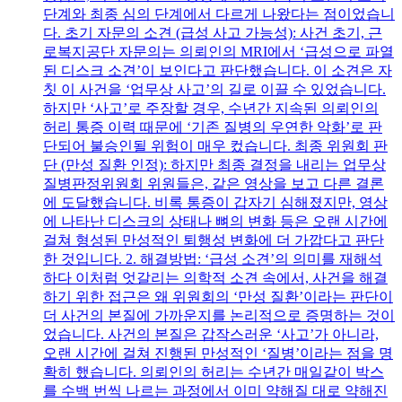
단계와 최종 심의 단계에서 다르게 나왔다는 점이었습니
다. 초기 자문의 소견 (급성 사고 가능성): 사건 초기, 근
로복지공단 자문의는 의뢰인의 MRI에서 ‘급성으로 파열
된 디스크 소견’이 보인다고 판단했습니다. 이 소견은 자
칫 이 사건을 ‘업무상 사고’의 길로 이끌 수 있었습니다.
하지만 ‘사고’로 주장할 경우, 수년간 지속된 의뢰인의
허리 통증 이력 때문에 ‘기존 질병의 우연한 악화’로 판
단되어 불승인될 위험이 매우 컸습니다. 최종 위원회 판
단 (만성 질환 인정): 하지만 최종 결정을 내리는 업무상
질병판정위원회 위원들은, 같은 영상을 보고 다른 결론
에 도달했습니다. 비록 통증이 갑자기 심해졌지만, 영상
에 나타난 디스크의 상태나 뼈의 변화 등은 오랜 시간에
걸쳐 형성된 만성적인 퇴행성 변화에 더 가깝다고 판단
한 것입니다. 2. 해결방법: ‘급성 소견’의 의미를 재해석
하다 이처럼 엇갈리는 의학적 소견 속에서, 사건을 해결
하기 위한 접근은 왜 위원회의 ‘만성 질환’이라는 판단이
더 사건의 본질에 가까운지를 논리적으로 증명하는 것이
었습니다. 사건의 본질은 갑작스러운 ‘사고’가 아니라,
오랜 시간에 걸쳐 진행된 만성적인 ‘질병’이라는 점을 명
확히 했습니다. 의뢰인의 허리는 수년간 매일같이 박스
를 수백 번씩 나르는 과정에서 이미 약해질 대로 약해진