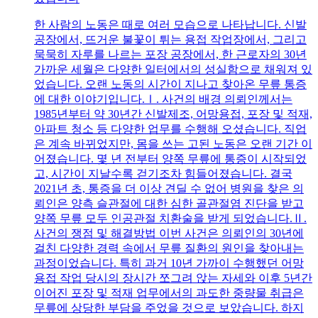
한 사람의 노동은 때로 여러 모습으로 나타납니다. 신발
공장에서, 뜨거운 불꽃이 튀는 용접 작업장에서, 그리고
묵묵히 자루를 나르는 포장 공장에서, 한 근로자의 30년
가까운 세월은 다양한 일터에서의 성실함으로 채워져 있
었습니다. 오랜 노동의 시간이 지나고 찾아온 무릎 통증
에 대한 이야기입니다.Ⅰ. 사건의 배경 의뢰인께서는
1985년부터 약 30년간 신발제조, 어망용접, 포장 및 적재,
아파트 청소 등 다양한 업무를 수행해 오셨습니다. 직업
은 계속 바뀌었지만, 몸을 쓰는 고된 노동은 오랜 기간 이
어졌습니다. 몇 년 전부터 양쪽 무릎에 통증이 시작되었
고, 시간이 지날수록 걷기조차 힘들어졌습니다. 결국
2021년 초, 통증을 더 이상 견딜 수 없어 병원을 찾은 의
뢰인은 양측 슬관절에 대한 심한 골관절염 진단을 받고
양쪽 무릎 모두 인공관절 치환술을 받게 되었습니다.Ⅱ.
사건의 쟁점 및 해결방법 이번 사건은 의뢰인의 30년에
걸친 다양한 경력 속에서 무릎 질환의 원인을 찾아내는
과정이었습니다. 특히 과거 10년 가까이 수행했던 어망
용접 작업 당시의 장시간 쪼그려 앉는 자세와 이후 5년간
이어진 포장 및 적재 업무에서의 과도한 중량물 취급은
무릎에 상당한 부담을 주었을 것으로 보았습니다. 하지