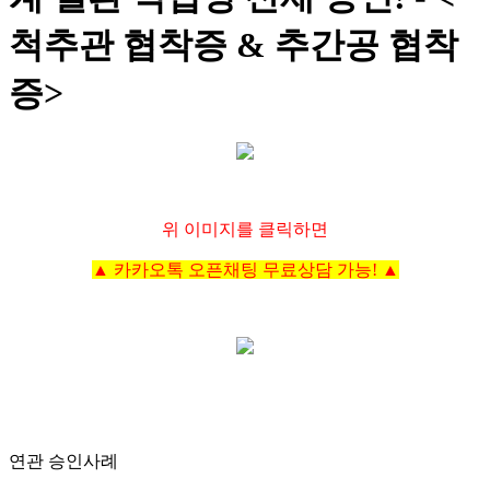
척추관 협착증 & 추간공 협착
증>
위 이미지를 클릭하면
▲ 카카오톡 오픈채팅 무료상담 가능!
▲
연관 승인사례