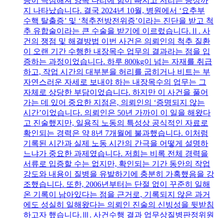
증이 극심해져 양쪽 다리에 힘이 빠지고 저리는 증상까
지 나타났습니다. 결국 2024년 10월, 병원에서 ‘요추부
수핵 탈출증’ 및 ‘척추전방전위증’이라는 진단을 받고 척
추 유합술이라는 큰 수술을 받기에 이르렀습니다.Ⅱ. 사
건의 쟁점 및 해결방법 이번 사건은 의뢰인의 척추 질환
이 오랜 기간 수행한 내장목수 업무의 결과라는 점을 입
증하는 과정이었습니다. 하루 800kg이 넘는 자재를 취급
하고, 작업 시간의 대부분을 허리를 굽히거나 비트는 부
자연스러운 자세로 보내야 하는 내장목수의 업무는 그
자체로 상당한 부담이었습니다. 하지만 이 사건을 풀어
가는 데 있어 중요한 지점은, 의뢰인의 ‘증명되지 않는
시간’이었습니다. 의뢰인은 50년 가까이 이 일을 해왔다
고 진술했지만, 일용직 노동의 특성상 공식적인 자료로
확인되는 경력은 약 8년 7개월에 불과했습니다. 이처럼
기록된 시간과 실제 노동 시간의 간극을 어떻게 설명하
느냐가 중요한 과제였습니다. 저희는 비록 전체 경력을
서류로 입증할 수는 없지만, 확인되는 기간 동안의 작업
강도와 내용이 질병을 유발하기에 충분히 가혹했음을 강
조했습니다. 또한, 2006년부터는 단절 없이 꾸준히 일해
온 기록이 남아있다는 점을 근거로, 기록되지 않은 과거
에도 성실히 일해왔다는 의뢰인 진술의 신빙성을 뒷받침
하고자 했습니다.Ⅲ. 사건수행 결과 업무상질병판정위원