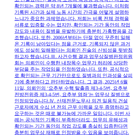
확인되는 경력은 약 8년 7개월에 불과했습니다. 이처럼
기록된 시간과 실제 노동 시간의 간극을 어떻게 설명하
느냐가 중요한 과제였습니다. 저희는 비록 전체 경력을
서류로 입증할 수는 없지만, 확인되는 기간 동안의 작업
강도와 내용이 질병을 유발하기에 충분히 가혹했음을 강
조했습니다. 또한, 2006년부터는 단절 없이 꾸준히 일해
온 기록이 남아있다는 점을 근거로, 기록되지 않은 과거
에도 성실히 일해왔다는 의뢰인 진술의 신빙성을 뒷받침
하고자 했습니다.Ⅲ. 사건수행 결과 업무상질병판정위원
회는 의뢰인이 수행한 내장목수 업무가 허리에 상당한
부담을 주는 작업임을 인정하였습니다. 또한, 공식적으
로 확인되는 근무 기간만으로도 질병과의 인과성을 살피
기에 충분하다고 판단하였습니다. 그 결과, 2025년 6월
11일, 의뢰인의 ‘요추부 수핵 탈출증 제3-4-5번, 요추부
전방전위증 제3-4-5번, 요추부 염좌’는 업무상 질병으로
인정되었습니다.Ⅳ. 산재전문노무사 의견 일용직 건설
근로자에게 수십 년 전의 근무 이력을 모두 증명하라고
요구하는 것은 때로 불가능에 가까운 일입니다. 이번 사
례는 공식적인 기록이 부족하더라도, 업무의 유해성과
확인되는 기간 동안의 작업 강도를 충실히 입증한다면
충분히 업무상 재해로 인정받을 수 있음을 보여줍니다.