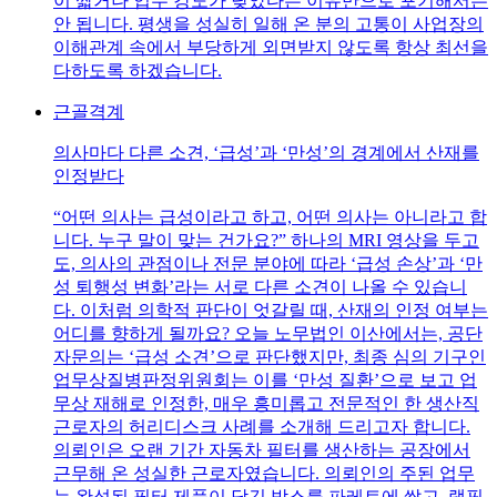
이 짧거나 업무 강도가 낮았다는 이유만으로 포기해서는
안 됩니다. 평생을 성실히 일해 온 분의 고통이 사업장의
이해관계 속에서 부당하게 외면받지 않도록 항상 최선을
다하도록 하겠습니다.
근골격계
의사마다 다른 소견, ‘급성’과 ‘만성’의 경계에서 산재를
인정받다
“어떤 의사는 급성이라고 하고, 어떤 의사는 아니라고 합
니다. 누구 말이 맞는 건가요?” 하나의 MRI 영상을 두고
도, 의사의 관점이나 전문 분야에 따라 ‘급성 손상’과 ‘만
성 퇴행성 변화’라는 서로 다른 소견이 나올 수 있습니
다. 이처럼 의학적 판단이 엇갈릴 때, 산재의 인정 여부는
어디를 향하게 될까요? 오늘 노무법인 이산에서는, 공단
자문의는 ‘급성 소견’으로 판단했지만, 최종 심의 기구인
업무상질병판정위원회는 이를 ‘만성 질환’으로 보고 업
무상 재해로 인정한, 매우 흥미롭고 전문적인 한 생산직
근로자의 허리디스크 사례를 소개해 드리고자 합니다.
의뢰인은 오랜 기간 자동차 필터를 생산하는 공장에서
근무해 온 성실한 근로자였습니다. 의뢰인의 주된 업무
는 완성된 필터 제품이 담긴 박스를 파레트에 쌓고, 랩핑