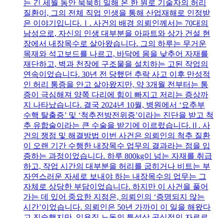
는 긴 세월 동안 묵묵히 일해 온 한 원로 기술자의 허리
질환이, 그의 전체 직업 인생을 통해 산업재해로 인정받
은 이야기입니다.Ⅰ. 사건의 배경 의뢰인께서는 70대의
남성으로, 자신의 인생 대부분을 아파트와 상가 건설 현
장에서 내장목수로 살아왔습니다. 그의 하루는 무거운
목재와 석고보드를 나르고, 바닥에 몸을 낮추어 자재를
재단하고, 벽과 천장에 구조물을 설치하는 고된 작업의
연속이었습니다. 30년 전 당했던 추락 사고 이후 만성적
인 허리 통증을 안고 살아왔지만, 약 3개월 전부터는 통
증이 극심해져 양쪽 다리에 힘이 빠지고 저리는 증상까
지 나타났습니다. 결국 2024년 10월, 병원에서 ‘요추부
수핵 탈출증’ 및 ‘척추전방전위증’이라는 진단을 받고 척
추 유합술이라는 큰 수술을 받기에 이르렀습니다.Ⅱ. 사
건의 쟁점 및 해결방법 이번 사건은 의뢰인의 척추 질환
이 오랜 기간 수행한 내장목수 업무의 결과라는 점을 입
증하는 과정이었습니다. 하루 800kg이 넘는 자재를 취급
하고, 작업 시간의 대부분을 허리를 굽히거나 비트는 부
자연스러운 자세로 보내야 하는 내장목수의 업무는 그
자체로 상당한 부담이었습니다. 하지만 이 사건을 풀어
가는 데 있어 중요한 지점은, 의뢰인의 ‘증명되지 않는
시간’이었습니다. 의뢰인은 50년 가까이 이 일을 해왔다
고 진술했지만, 일용직 노동의 특성상 공식적인 자료로