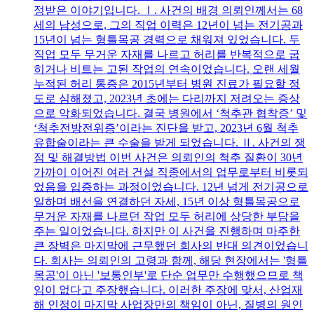
정받은 이야기입니다. Ⅰ. 사건의 배경 의뢰인께서는 68
세의 남성으로, 그의 직업 이력은 12년이 넘는 전기공과
15년이 넘는 형틀목공 경력으로 채워져 있었습니다. 두
직업 모두 무거운 자재를 나르고 허리를 반복적으로 굽
히거나 비트는 고된 작업의 연속이었습니다. 오랜 세월
누적된 허리 통증은 2015년부터 병원 진료가 필요할 정
도로 심해졌고, 2023년 초에는 다리까지 저려오는 증상
으로 악화되었습니다. 결국 병원에서 ‘척추관 협착증’ 및
‘척추전방전위증’이라는 진단을 받고, 2023년 6월 척추
유합술이라는 큰 수술을 받게 되었습니다. Ⅱ. 사건의 쟁
점 및 해결방법 이번 사건은 의뢰인의 척추 질환이 30년
가까이 이어진 여러 건설 직종에서의 업무로부터 비롯되
었음을 입증하는 과정이었습니다. 12년 넘게 전기공으로
일하며 배선을 연결하던 자세, 15년 이상 형틀목공으로
무거운 자재를 나르던 작업 모두 허리에 상당한 부담을
주는 일이었습니다. 하지만 이 사건을 진행하며 마주한
큰 장벽은 마지막에 근무했던 회사의 반대 의견이었습니
다. 회사는 의뢰인의 고령과 함께, 해당 현장에서는 '형틀
목공'이 아닌 '보통인부'로 단순 업무만 수행했으므로 책
임이 없다고 주장했습니다. 이러한 주장에 맞서, 산업재
해 인정이 마지막 사업장만의 책임이 아닌, 질병의 원인