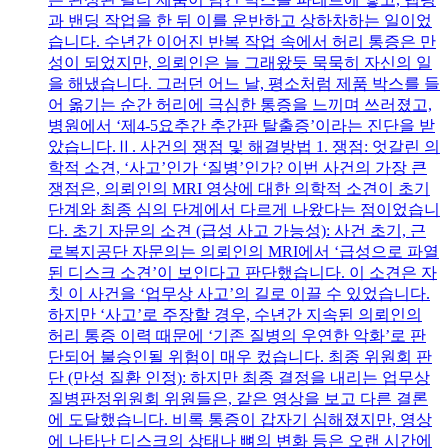
과 밴딩 작업을 한 뒤 이를 운반하고 상하차하는 일이었
습니다. 수년간 이어진 반복 작업 속에서 허리 통증은 만
성이 되었지만, 의뢰인은 늘 그래왔듯 묵묵히 자신의 일
을 해냈습니다. 그러던 어느 날, 평소처럼 제품 박스를 들
어 옮기는 순간 허리에 극심한 통증을 느끼며 쓰러졌고,
병원에서 ‘제4-5요추간 추간판 탈출증’이라는 진단을 받
았습니다.Ⅱ. 사건의 쟁점 및 해결방법 1. 쟁점: 엇갈린 의
학적 소견, ‘사고’인가 ‘질병’인가? 이번 사건의 가장 큰
쟁점은, 의뢰인의 MRI 영상에 대한 의학적 소견이 초기
단계와 최종 심의 단계에서 다르게 나왔다는 점이었습니
다. 초기 자문의 소견 (급성 사고 가능성): 사건 초기, 근
로복지공단 자문의는 의뢰인의 MRI에서 ‘급성으로 파열
된 디스크 소견’이 보인다고 판단했습니다. 이 소견은 자
칫 이 사건을 ‘업무상 사고’의 길로 이끌 수 있었습니다.
하지만 ‘사고’로 주장할 경우, 수년간 지속된 의뢰인의
허리 통증 이력 때문에 ‘기존 질병의 우연한 악화’로 판
단되어 불승인될 위험이 매우 컸습니다. 최종 위원회 판
단 (만성 질환 인정): 하지만 최종 결정을 내리는 업무상
질병판정위원회 위원들은, 같은 영상을 보고 다른 결론
에 도달했습니다. 비록 통증이 갑자기 심해졌지만, 영상
에 나타난 디스크의 상태나 뼈의 변화 등은 오랜 시간에