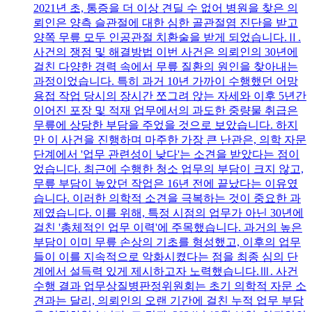
2021년 초, 통증을 더 이상 견딜 수 없어 병원을 찾은 의
뢰인은 양측 슬관절에 대한 심한 골관절염 진단을 받고
양쪽 무릎 모두 인공관절 치환술을 받게 되었습니다.Ⅱ.
사건의 쟁점 및 해결방법 이번 사건은 의뢰인의 30년에
걸친 다양한 경력 속에서 무릎 질환의 원인을 찾아내는
과정이었습니다. 특히 과거 10년 가까이 수행했던 어망
용접 작업 당시의 장시간 쪼그려 앉는 자세와 이후 5년간
이어진 포장 및 적재 업무에서의 과도한 중량물 취급은
무릎에 상당한 부담을 주었을 것으로 보았습니다. 하지
만 이 사건을 진행하며 마주한 가장 큰 난관은, 의학 자문
단계에서 '업무 관련성이 낮다'는 소견을 받았다는 점이
었습니다. 최근에 수행한 청소 업무의 부담이 크지 않고,
무릎 부담이 높았던 작업은 16년 전에 끝났다는 이유였
습니다. 이러한 의학적 소견을 극복하는 것이 중요한 과
제였습니다. 이를 위해, 특정 시점의 업무가 아닌 30년에
걸친 '총체적인 업무 이력'에 주목했습니다. 과거의 높은
부담이 이미 무릎 손상의 기초를 형성했고, 이후의 업무
들이 이를 지속적으로 악화시켰다는 점을 최종 심의 단
계에서 설득력 있게 제시하고자 노력했습니다.Ⅲ. 사건
수행 결과 업무상질병판정위원회는 초기 의학적 자문 소
견과는 달리, 의뢰인의 오랜 기간에 걸친 누적 업무 부담