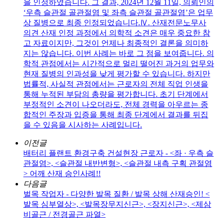
을 인정하였습니다. 그 결과, 2024년 12월 11일, 의뢰인의
‘우측 슬관절 골관절염 및 좌측 슬관절 골관절염’은 업무
상 질병으로 최종 인정되었습니다.Ⅳ. 산재전문노무사
의견 산재 인정 과정에서 의학적 소견은 매우 중요한 참
고 자료이지만, 그것이 언제나 최종적인 결론을 의미하
지는 않습니다. 이번 사례는 바로 그 점을 보여줍니다. 의
학적 관점에서는 시간적으로 멀리 떨어진 과거의 업무와
현재 질병의 인과성을 낮게 평가할 수 있습니다. 하지만
법률적, 사실적 관점에서는 근로자의 전체 직업 인생을
통해 누적된 부담의 총량을 평가합니다. 초기 단계에서
부정적인 소견이 나오더라도, 전체 경력을 아우르는 종
합적인 주장과 입증을 통해 최종 단계에서 결과를 뒤집
을 수 있음을 시사하는 사례입니다.
이전글
배터리 플랜트 환경구축 건설현장 근로자 - <좌 · 우측 슬
관절염>, <슬관절 내반변형>, <슬관절 내측 구획 관절염
> 어깨 산재 승인사례!!
다음글
벌목 작업자 - 다양한 발목 질환 / 발목 상해 산재승인! <
발목 심부열상>, <발목장무지신근>, <장지신근>, <제삼
비골근 / 전경골근 파열>