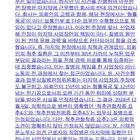
주는 일이었습니다. 하지만 이 사건을 진행하며 마주한
큰 장벽은 마지막에 근무했던 회사의 반대 의견이었습니
다. 회사는 의뢰인의 고령과 함께, 해당 현장에서는 '형틀
목공'이 아닌 '보통인부'로 단순 업무만 수행했으므로 책
임이 없다고 주장했습니다. 이러한 주장에 맞서, 산업재
해 인정이 마지막 사업장만의 책임이 아닌, 질병의 원인
이 된 '전체 유해 경력'을 바탕으로 판단되어야 함을 강조
했습니다. 즉, 마지막 현장에서의 직책과 관계없이, 의뢰
인의 척추 질환은 그 이전부터 30년 가까이 누적된 업무
부담의 결과라는 점을 전체 경력 자료를 통해 입증하는
데 집중했습니다. 이는 질병의 책임을 한 사업장이 아닌,
노동의 전 과정에서 찾는 접근이었습니다. Ⅲ. 사건수행
결과 업무상질병판정위원회는 마지막 사업장의 주장에
도 불구하고, 의뢰인이 15년이 넘는 형틀목공 및 12년이
넘는 전기공으로서의 오랜 기간 동안 허리에 상당한 부
담을 받아온 사실을 인정하였습니다. 그 결과, 2024년 12
월 6일, 의학적으로 병변이 명확했던 ‘척추관협착증 요
추4-5’와 ‘척추전방전위증 요추4-5’는 업무상 질병으로
인정되었습니다. 다만, 척추관협착증 요추2-3은 의학적
소견이 명확하지 않아 인정되지 않았습니다. Ⅳ. 산재전
문노무사 의견 근로자의 직업병은 마지막에 일했던 단
하나의 사업장에서 비롯되는 경우는 드뭅니다. 이번 사