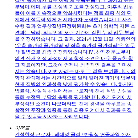
걸친 '총체적인 업무 이력'에 주목했습니다. 과거의 높은
부담이 이미 무릎 손상의 기초를 형성했고, 이후의 업무
들이 이를 지속적으로 악화시켰다는 점을 최종 심의 단
계에서 설득력 있게 제시하고자 노력했습니다.Ⅲ. 사건
수행 결과 업무상질병판정위원회는 초기 의학적 자문 소
견과는 달리, 의뢰인의 오랜 기간에 걸친 누적 업무 부담
을 인정하였습니다. 그 결과, 2024년 12월 11일, 의뢰인의
‘우측 슬관절 골관절염 및 좌측 슬관절 골관절염’은 업무
상 질병으로 최종 인정되었습니다.Ⅳ. 산재전문노무사
의견 산재 인정 과정에서 의학적 소견은 매우 중요한 참
고 자료이지만, 그것이 언제나 최종적인 결론을 의미하
지는 않습니다. 이번 사례는 바로 그 점을 보여줍니다. 의
학적 관점에서는 시간적으로 멀리 떨어진 과거의 업무와
현재 질병의 인과성을 낮게 평가할 수 있습니다. 하지만
법률적, 사실적 관점에서는 근로자의 전체 직업 인생을
통해 누적된 부담의 총량을 평가합니다. 초기 단계에서
부정적인 소견이 나오더라도, 전체 경력을 아우르는 종
합적인 주장과 입증을 통해 최종 단계에서 결과를 뒤집
을 수 있음을 시사하는 사례입니다.
이전글
건설현장 근로자 - 폐쇄성 골절 / 반월상 연골파열 산재