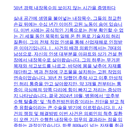
50년 경력 내장목수의 보이지 않는 시간을 증명하다
실내 공간에 생명을 불어넣는 내장목수. 그들의 정교한
손길 뒤에는 수십 년간 이어진 고된 노동이 숨어 있습니
다. 이번 사례는 공식적인 기록으로는 전부 확인할 수 없
는 긴 세월 동안 묵묵히 일해 온 한 원로 기술자의 허리
질환이, 그의 전체 직업 인생을 통해 산업재해로 인정받
은 이야기입니다.Ⅰ. 사건의 배경 의뢰인께서는 70대의
남성으로, 자신의 인생 대부분을 아파트와 상가 건설 현
장에서 내장목수로 살아왔습니다. 그의 하루는 무거운
목재와 석고보드를 나르고, 바닥에 몸을 낮추어 자재를
재단하고, 벽과 천장에 구조물을 설치하는 고된 작업의
연속이었습니다. 30년 전 당했던 추락 사고 이후 만성적
인 허리 통증을 안고 살아왔지만, 약 3개월 전부터는 통
증이 극심해져 양쪽 다리에 힘이 빠지고 저리는 증상까
지 나타났습니다. 결국 2024년 10월, 병원에서 ‘요추부
수핵 탈출증’ 및 ‘척추전방전위증’이라는 진단을 받고 척
추 유합술이라는 큰 수술을 받기에 이르렀습니다.Ⅱ. 사
건의 쟁점 및 해결방법 이번 사건은 의뢰인의 척추 질환
이 오랜 기간 수행한 내장목수 업무의 결과라는 점을 입
증하는 과정이었습니다. 하루 800kg이 넘는 자재를 취급