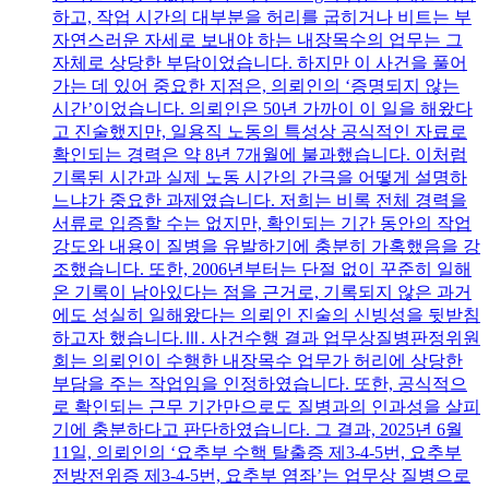
하고, 작업 시간의 대부분을 허리를 굽히거나 비트는 부
자연스러운 자세로 보내야 하는 내장목수의 업무는 그
자체로 상당한 부담이었습니다. 하지만 이 사건을 풀어
가는 데 있어 중요한 지점은, 의뢰인의 ‘증명되지 않는
시간’이었습니다. 의뢰인은 50년 가까이 이 일을 해왔다
고 진술했지만, 일용직 노동의 특성상 공식적인 자료로
확인되는 경력은 약 8년 7개월에 불과했습니다. 이처럼
기록된 시간과 실제 노동 시간의 간극을 어떻게 설명하
느냐가 중요한 과제였습니다. 저희는 비록 전체 경력을
서류로 입증할 수는 없지만, 확인되는 기간 동안의 작업
강도와 내용이 질병을 유발하기에 충분히 가혹했음을 강
조했습니다. 또한, 2006년부터는 단절 없이 꾸준히 일해
온 기록이 남아있다는 점을 근거로, 기록되지 않은 과거
에도 성실히 일해왔다는 의뢰인 진술의 신빙성을 뒷받침
하고자 했습니다.Ⅲ. 사건수행 결과 업무상질병판정위원
회는 의뢰인이 수행한 내장목수 업무가 허리에 상당한
부담을 주는 작업임을 인정하였습니다. 또한, 공식적으
로 확인되는 근무 기간만으로도 질병과의 인과성을 살피
기에 충분하다고 판단하였습니다. 그 결과, 2025년 6월
11일, 의뢰인의 ‘요추부 수핵 탈출증 제3-4-5번, 요추부
전방전위증 제3-4-5번, 요추부 염좌’는 업무상 질병으로