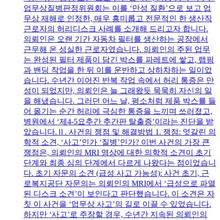
업무상질병판정위원회는 이를 ‘만성 질환’으로 보고 업
무상 재해로 인정한, 매우 흥미롭고 전문적인 한 생산직
근로자의 허리디스크 사례를 소개해 드리고자 합니다.
의뢰인은 오랜 기간 자동차 필터를 생산하는 공장에서
근무해 온 성실한 근로자였습니다. 의뢰인의 주된 업무
는 완성된 필터 제품이 담긴 박스를 파레트에 쌓고, 랩핑
과 밴딩 작업을 한 뒤 이를 운반하고 상하차하는 일이었
습니다. 수년간 이어진 반복 작업 속에서 허리 통증은 만
성이 되었지만, 의뢰인은 늘 그래왔듯 묵묵히 자신의 일
을 해냈습니다. 그러던 어느 날, 평소처럼 제품 박스를 들
어 옮기는 순간 허리에 극심한 통증을 느끼며 쓰러졌고,
병원에서 ‘제4-5요추간 추간판 탈출증’이라는 진단을 받
았습니다.Ⅱ. 사건의 쟁점 및 해결방법 1. 쟁점: 엇갈린 의
학적 소견, ‘사고’인가 ‘질병’인가? 이번 사건의 가장 큰
쟁점은, 의뢰인의 MRI 영상에 대한 의학적 소견이 초기
단계와 최종 심의 단계에서 다르게 나왔다는 점이었습니
다. 초기 자문의 소견 (급성 사고 가능성): 사건 초기, 근
로복지공단 자문의는 의뢰인의 MRI에서 ‘급성으로 파열
된 디스크 소견’이 보인다고 판단했습니다. 이 소견은 자
칫 이 사건을 ‘업무상 사고’의 길로 이끌 수 있었습니다.
하지만 ‘사고’로 주장할 경우, 수년간 지속된 의뢰인의