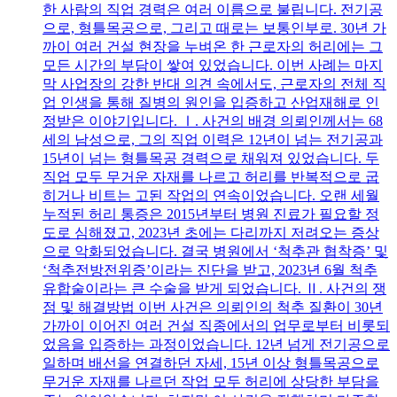
한 사람의 직업 경력은 여러 이름으로 불립니다. 전기공
으로, 형틀목공으로, 그리고 때로는 보통인부로. 30년 가
까이 여러 건설 현장을 누벼온 한 근로자의 허리에는 그
모든 시간의 부담이 쌓여 있었습니다. 이번 사례는 마지
막 사업장의 강한 반대 의견 속에서도, 근로자의 전체 직
업 인생을 통해 질병의 원인을 입증하고 산업재해로 인
정받은 이야기입니다. Ⅰ. 사건의 배경 의뢰인께서는 68
세의 남성으로, 그의 직업 이력은 12년이 넘는 전기공과
15년이 넘는 형틀목공 경력으로 채워져 있었습니다. 두
직업 모두 무거운 자재를 나르고 허리를 반복적으로 굽
히거나 비트는 고된 작업의 연속이었습니다. 오랜 세월
누적된 허리 통증은 2015년부터 병원 진료가 필요할 정
도로 심해졌고, 2023년 초에는 다리까지 저려오는 증상
으로 악화되었습니다. 결국 병원에서 ‘척추관 협착증’ 및
‘척추전방전위증’이라는 진단을 받고, 2023년 6월 척추
유합술이라는 큰 수술을 받게 되었습니다. Ⅱ. 사건의 쟁
점 및 해결방법 이번 사건은 의뢰인의 척추 질환이 30년
가까이 이어진 여러 건설 직종에서의 업무로부터 비롯되
었음을 입증하는 과정이었습니다. 12년 넘게 전기공으로
일하며 배선을 연결하던 자세, 15년 이상 형틀목공으로
무거운 자재를 나르던 작업 모두 허리에 상당한 부담을