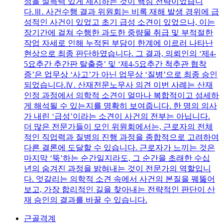
정을 설득력 있게 제시하는 것이 핵심 전략이었습니
다.Ⅲ. 사건수행 결과 위원회는 비록 재해 발생 경위에 급
성적인 사건이 있었고 초기 급성 소견이 있었으나, 이는
장기간에 걸쳐 수행한 과도한 중량물 취급 및 부적절한
작업 자세로 인해 누적된 부담이 한계에 이르러 나타난
현상으로 최종 판단하였습니다. 그 결과, 의뢰인의 ‘제4-
5요추간 추간판 탈출증’ 및 ‘제4-5요추간 척추관 협착
증’은 업무상 ‘사고’가 아닌 업무상 ‘질병’으로 최종 승인
되었습니다.Ⅳ. 산재전문노무사 의견 이번 사례는 산재
인정 과정에서 의학적 소견이 얼마나 복합적이고 섬세하
게 해석될 수 있는지를 명확히 보여줍니다. 한 명의 의사
가 내린 ‘급성’이라는 소견이 사건의 전부는 아닙니다.
더 많은 전문가들이 모인 위원회에서는, 근로자의 전체
적인 직업력과 질병의 진행 과정을 종합적으로 고려하여
다른 결론에 도달할 수 있습니다. 근로자가 느끼는 것은
마지막 ‘뚝’하는 순간일지라도, 그 순간을 초래한 수십
년의 숨겨진 과정을 밝혀내는 것이 전문가의 역할입니
다. 엇갈리는 의학적 소견 속에서 사건의 본질을 꿰뚫어
보고, 가장 합리적인 길을 찾아내는 전략적인 판단이 산
재 승인의 결과를 바꿀 수 있습니다.
근골격계