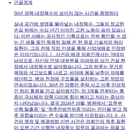
근골격계
50년 경력 내장목수의 보이지 않는 시간을 증명하다
실내 공간에 생명을 불어넣는 내장목수. 그들의 정교한
손길 뒤에는 수십 년간 이어진 고된 노동이 숨어 있습니
다. 이번 사례는 공식적인 기록으로는 전부 확인할 수 없
는 긴 세월 동안 묵묵히 일해 온 한 원로 기술자의 허리
질환이, 그의 전체 직업 인생을 통해 산업재해로 인정받
은 이야기입니다.Ⅰ. 사건의 배경 의뢰인께서는 70대의
남성으로, 자신의 인생 대부분을 아파트와 상가 건설 현
장에서 내장목수로 살아왔습니다. 그의 하루는 무거운
목재와 석고보드를 나르고, 바닥에 몸을 낮추어 자재를
재단하고, 벽과 천장에 구조물을 설치하는 고된 작업의
연속이었습니다. 30년 전 당했던 추락 사고 이후 만성적
인 허리 통증을 안고 살아왔지만, 약 3개월 전부터는 통
증이 극심해져 양쪽 다리에 힘이 빠지고 저리는 증상까
지 나타났습니다. 결국 2024년 10월, 병원에서 ‘요추부
수핵 탈출증’ 및 ‘척추전방전위증’이라는 진단을 받고 척
추 유합술이라는 큰 수술을 받기에 이르렀습니다.Ⅱ. 사
건의 쟁점 및 해결방법 이번 사건은 의뢰인의 척추 질환
이 오랜 기간 수행한 내장목수 업무의 결과라는 점을 입