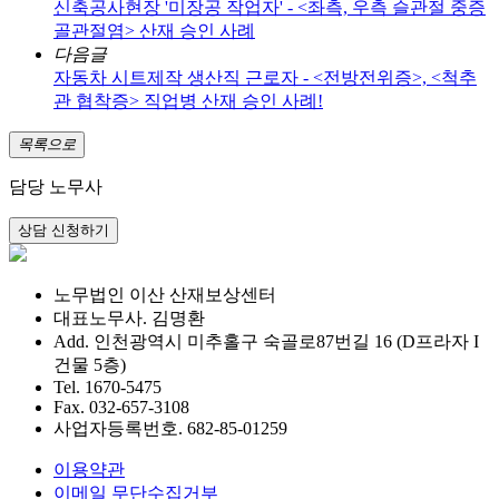
신축공사현장 '미장공 작업자' - <좌측, 우측 슬관절 중증
골관절염> 산재 승인 사례
다음글
자동차 시트제작 생산직 근로자 - <전방전위증>, <척추
관 협착증> 직업병 산재 승인 사례!
목록으로
담당 노무사
노무법인 이산 산재보상센터
대표노무사. 김명환
Add. 인천광역시 미추홀구 숙골로87번길 16 (D프라자 I
건물 5층)
Tel. 1670-5475
Fax. 032-657-3108
사업자등록번호. 682-85-01259
이용약관
이메일 무단수집거부