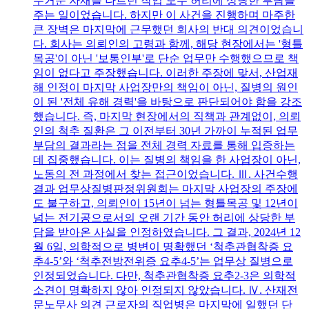
무거운 자재를 나르던 작업 모두 허리에 상당한 부담을
주는 일이었습니다. 하지만 이 사건을 진행하며 마주한
큰 장벽은 마지막에 근무했던 회사의 반대 의견이었습니
다. 회사는 의뢰인의 고령과 함께, 해당 현장에서는 '형틀
목공'이 아닌 '보통인부'로 단순 업무만 수행했으므로 책
임이 없다고 주장했습니다. 이러한 주장에 맞서, 산업재
해 인정이 마지막 사업장만의 책임이 아닌, 질병의 원인
이 된 '전체 유해 경력'을 바탕으로 판단되어야 함을 강조
했습니다. 즉, 마지막 현장에서의 직책과 관계없이, 의뢰
인의 척추 질환은 그 이전부터 30년 가까이 누적된 업무
부담의 결과라는 점을 전체 경력 자료를 통해 입증하는
데 집중했습니다. 이는 질병의 책임을 한 사업장이 아닌,
노동의 전 과정에서 찾는 접근이었습니다. Ⅲ. 사건수행
결과 업무상질병판정위원회는 마지막 사업장의 주장에
도 불구하고, 의뢰인이 15년이 넘는 형틀목공 및 12년이
넘는 전기공으로서의 오랜 기간 동안 허리에 상당한 부
담을 받아온 사실을 인정하였습니다. 그 결과, 2024년 12
월 6일, 의학적으로 병변이 명확했던 ‘척추관협착증 요
추4-5’와 ‘척추전방전위증 요추4-5’는 업무상 질병으로
인정되었습니다. 다만, 척추관협착증 요추2-3은 의학적
소견이 명확하지 않아 인정되지 않았습니다. Ⅳ. 산재전
문노무사 의견 근로자의 직업병은 마지막에 일했던 단