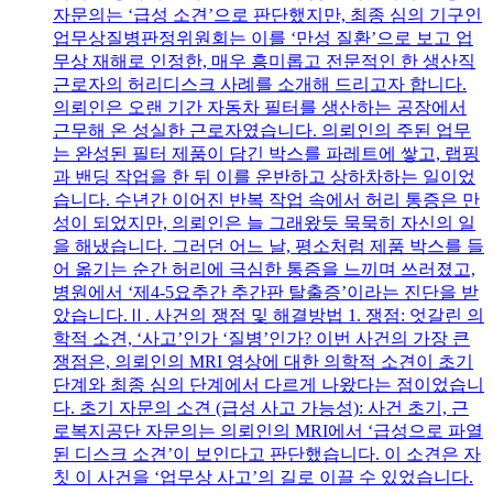
자문의는 ‘급성 소견’으로 판단했지만, 최종 심의 기구인
업무상질병판정위원회는 이를 ‘만성 질환’으로 보고 업
무상 재해로 인정한, 매우 흥미롭고 전문적인 한 생산직
근로자의 허리디스크 사례를 소개해 드리고자 합니다.
의뢰인은 오랜 기간 자동차 필터를 생산하는 공장에서
근무해 온 성실한 근로자였습니다. 의뢰인의 주된 업무
는 완성된 필터 제품이 담긴 박스를 파레트에 쌓고, 랩핑
과 밴딩 작업을 한 뒤 이를 운반하고 상하차하는 일이었
습니다. 수년간 이어진 반복 작업 속에서 허리 통증은 만
성이 되었지만, 의뢰인은 늘 그래왔듯 묵묵히 자신의 일
을 해냈습니다. 그러던 어느 날, 평소처럼 제품 박스를 들
어 옮기는 순간 허리에 극심한 통증을 느끼며 쓰러졌고,
병원에서 ‘제4-5요추간 추간판 탈출증’이라는 진단을 받
았습니다.Ⅱ. 사건의 쟁점 및 해결방법 1. 쟁점: 엇갈린 의
학적 소견, ‘사고’인가 ‘질병’인가? 이번 사건의 가장 큰
쟁점은, 의뢰인의 MRI 영상에 대한 의학적 소견이 초기
단계와 최종 심의 단계에서 다르게 나왔다는 점이었습니
다. 초기 자문의 소견 (급성 사고 가능성): 사건 초기, 근
로복지공단 자문의는 의뢰인의 MRI에서 ‘급성으로 파열
된 디스크 소견’이 보인다고 판단했습니다. 이 소견은 자
칫 이 사건을 ‘업무상 사고’의 길로 이끌 수 있었습니다.