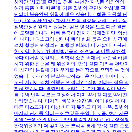
하지만 ‘사고’로 주장할 경우, 수년간 지속된 의뢰인의
허리 통증 이력 때문에 ‘기존 질병의 우연한 악화’로 판
단되어 불승인될 위험이 매우 컸습니다. 최종 위원회 판
단 (만성 질환 인정): 하지만 최종 결정을 내리는 업무상
질병판정위원회 위원들은, 같은 영상을 보고 다른 결론
에 도달했습니다. 비록 통증이 갑자기 심해졌지만, 영상
에 나타난 디스크의 상태나 뼈의 변화 등은 오랜 시간에
걸쳐 형성된 만성적인 퇴행성 변화에 더 가깝다고 판단
한 것입니다. 2. 해결방법: ‘급성 소견’의 의미를 재해석
하다 이처럼 엇갈리는 의학적 소견 속에서, 사건을 해결
하기 위한 접근은 왜 위원회의 ‘만성 질환’이라는 판단이
더 사건의 본질에 가까운지를 논리적으로 증명하는 것이
었습니다. 사건의 본질은 갑작스러운 ‘사고’가 아니라,
오랜 시간에 걸쳐 진행된 만성적인 ‘질병’이라는 점을 명
확히 했습니다. 의뢰인의 허리는 수년간 매일같이 박스
를 수백 번씩 나르는 과정에서 이미 약해질 대로 약해진
상태였습니다. 마지막 ‘삐끗한 순간’은, 이미 한계에 다
다른 디스크가 더 이상 버티지 못하고 터져 나온, 질병의
마지막 단계를 알리는 신호였을 뿐입니다. 즉, 초기 자문
의의 ‘급성 소견’이라는 판단에 갇히지 않고, 업무상질병
판정위원회가 더 깊이 있는 분석을 통해 ‘만성 질환’으로
판단할 수 있도록 장기간의 업무 부담과 질병의 진행 과