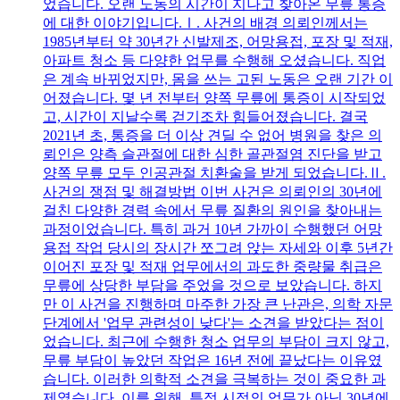
었습니다. 오랜 노동의 시간이 지나고 찾아온 무릎 통증
에 대한 이야기입니다.Ⅰ. 사건의 배경 의뢰인께서는
1985년부터 약 30년간 신발제조, 어망용접, 포장 및 적재,
아파트 청소 등 다양한 업무를 수행해 오셨습니다. 직업
은 계속 바뀌었지만, 몸을 쓰는 고된 노동은 오랜 기간 이
어졌습니다. 몇 년 전부터 양쪽 무릎에 통증이 시작되었
고, 시간이 지날수록 걷기조차 힘들어졌습니다. 결국
2021년 초, 통증을 더 이상 견딜 수 없어 병원을 찾은 의
뢰인은 양측 슬관절에 대한 심한 골관절염 진단을 받고
양쪽 무릎 모두 인공관절 치환술을 받게 되었습니다.Ⅱ.
사건의 쟁점 및 해결방법 이번 사건은 의뢰인의 30년에
걸친 다양한 경력 속에서 무릎 질환의 원인을 찾아내는
과정이었습니다. 특히 과거 10년 가까이 수행했던 어망
용접 작업 당시의 장시간 쪼그려 앉는 자세와 이후 5년간
이어진 포장 및 적재 업무에서의 과도한 중량물 취급은
무릎에 상당한 부담을 주었을 것으로 보았습니다. 하지
만 이 사건을 진행하며 마주한 가장 큰 난관은, 의학 자문
단계에서 '업무 관련성이 낮다'는 소견을 받았다는 점이
었습니다. 최근에 수행한 청소 업무의 부담이 크지 않고,
무릎 부담이 높았던 작업은 16년 전에 끝났다는 이유였
습니다. 이러한 의학적 소견을 극복하는 것이 중요한 과
제였습니다. 이를 위해, 특정 시점의 업무가 아닌 30년에