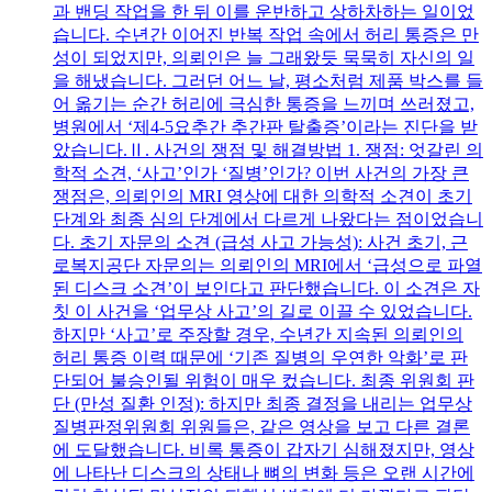
과 밴딩 작업을 한 뒤 이를 운반하고 상하차하는 일이었
습니다. 수년간 이어진 반복 작업 속에서 허리 통증은 만
성이 되었지만, 의뢰인은 늘 그래왔듯 묵묵히 자신의 일
을 해냈습니다. 그러던 어느 날, 평소처럼 제품 박스를 들
어 옮기는 순간 허리에 극심한 통증을 느끼며 쓰러졌고,
병원에서 ‘제4-5요추간 추간판 탈출증’이라는 진단을 받
았습니다.Ⅱ. 사건의 쟁점 및 해결방법 1. 쟁점: 엇갈린 의
학적 소견, ‘사고’인가 ‘질병’인가? 이번 사건의 가장 큰
쟁점은, 의뢰인의 MRI 영상에 대한 의학적 소견이 초기
단계와 최종 심의 단계에서 다르게 나왔다는 점이었습니
다. 초기 자문의 소견 (급성 사고 가능성): 사건 초기, 근
로복지공단 자문의는 의뢰인의 MRI에서 ‘급성으로 파열
된 디스크 소견’이 보인다고 판단했습니다. 이 소견은 자
칫 이 사건을 ‘업무상 사고’의 길로 이끌 수 있었습니다.
하지만 ‘사고’로 주장할 경우, 수년간 지속된 의뢰인의
허리 통증 이력 때문에 ‘기존 질병의 우연한 악화’로 판
단되어 불승인될 위험이 매우 컸습니다. 최종 위원회 판
단 (만성 질환 인정): 하지만 최종 결정을 내리는 업무상
질병판정위원회 위원들은, 같은 영상을 보고 다른 결론
에 도달했습니다. 비록 통증이 갑자기 심해졌지만, 영상
에 나타난 디스크의 상태나 뼈의 변화 등은 오랜 시간에