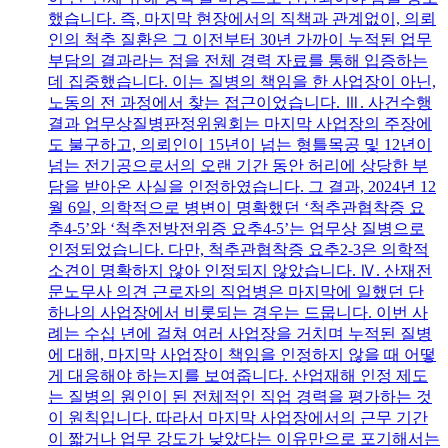
했습니다. 즉, 마지막 현장에서의 직책과 관계없이, 의뢰
인의 척추 질환은 그 이전부터 30년 가까이 누적된 업무
부담의 결과라는 점을 전체 경력 자료를 통해 입증하는
데 집중했습니다. 이는 질병의 책임을 한 사업장이 아닌,
노동의 전 과정에서 찾는 접근이었습니다. Ⅲ. 사건수행
결과 업무상질병판정위원회는 마지막 사업장의 주장에
도 불구하고, 의뢰인이 15년이 넘는 형틀목공 및 12년이
넘는 전기공으로서의 오랜 기간 동안 허리에 상당한 부
담을 받아온 사실을 인정하였습니다. 그 결과, 2024년 12
월 6일, 의학적으로 병변이 명확했던 ‘척추관협착증 요
추4-5’와 ‘척추전방전위증 요추4-5’는 업무상 질병으로
인정되었습니다. 다만, 척추관협착증 요추2-3은 의학적
소견이 명확하지 않아 인정되지 않았습니다. Ⅳ. 산재전
문노무사 의견 근로자의 직업병은 마지막에 일했던 단
하나의 사업장에서 비롯되는 경우는 드뭅니다. 이번 사
례는 수십 년에 걸쳐 여러 사업장을 거치며 누적된 질병
에 대해, 마지막 사업장이 책임을 인정하지 않을 때 어떻
게 대응해야 하는지를 보여줍니다. 산업재해 인정 제도
는 질병의 원인이 된 전체적인 직업 경력을 평가하는 것
이 원칙입니다. 따라서 마지막 사업장에서의 근무 기간
이 짧거나 업무 강도가 낮았다는 이유만으로 포기해서는