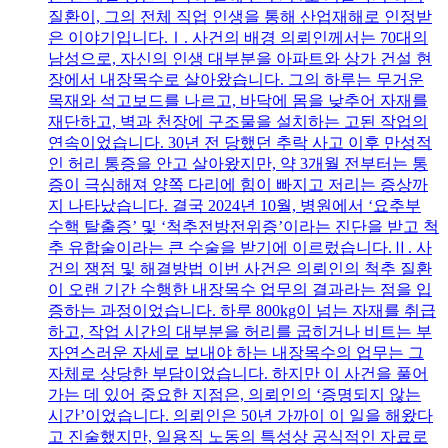
질환이, 그의 전체 직업 인생을 통해 산업재해로 인정받
은 이야기입니다.Ⅰ. 사건의 배경 의뢰인께서는 70대의
남성으로, 자신의 인생 대부분을 아파트와 상가 건설 현
장에서 내장목수로 살아왔습니다. 그의 하루는 무거운
목재와 석고보드를 나르고, 바닥에 몸을 낮추어 자재를
재단하고, 벽과 천장에 구조물을 설치하는 고된 작업의
연속이었습니다. 30년 전 당했던 추락 사고 이후 만성적
인 허리 통증을 안고 살아왔지만, 약 3개월 전부터는 통
증이 극심해져 양쪽 다리에 힘이 빠지고 저리는 증상까
지 나타났습니다. 결국 2024년 10월, 병원에서 ‘요추부
수핵 탈출증’ 및 ‘척추전방전위증’이라는 진단을 받고 척
추 유합술이라는 큰 수술을 받기에 이르렀습니다.Ⅱ. 사
건의 쟁점 및 해결방법 이번 사건은 의뢰인의 척추 질환
이 오랜 기간 수행한 내장목수 업무의 결과라는 점을 입
증하는 과정이었습니다. 하루 800kg이 넘는 자재를 취급
하고, 작업 시간의 대부분을 허리를 굽히거나 비트는 부
자연스러운 자세로 보내야 하는 내장목수의 업무는 그
자체로 상당한 부담이었습니다. 하지만 이 사건을 풀어
가는 데 있어 중요한 지점은, 의뢰인의 ‘증명되지 않는
시간’이었습니다. 의뢰인은 50년 가까이 이 일을 해왔다
고 진술했지만, 일용직 노동의 특성상 공식적인 자료로