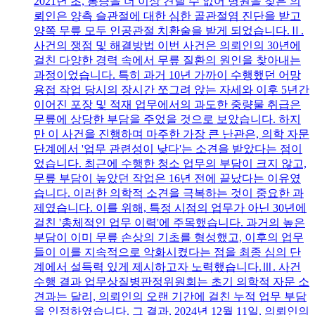
2021년 초, 통증을 더 이상 견딜 수 없어 병원을 찾은 의
뢰인은 양측 슬관절에 대한 심한 골관절염 진단을 받고
양쪽 무릎 모두 인공관절 치환술을 받게 되었습니다.Ⅱ.
사건의 쟁점 및 해결방법 이번 사건은 의뢰인의 30년에
걸친 다양한 경력 속에서 무릎 질환의 원인을 찾아내는
과정이었습니다. 특히 과거 10년 가까이 수행했던 어망
용접 작업 당시의 장시간 쪼그려 앉는 자세와 이후 5년간
이어진 포장 및 적재 업무에서의 과도한 중량물 취급은
무릎에 상당한 부담을 주었을 것으로 보았습니다. 하지
만 이 사건을 진행하며 마주한 가장 큰 난관은, 의학 자문
단계에서 '업무 관련성이 낮다'는 소견을 받았다는 점이
었습니다. 최근에 수행한 청소 업무의 부담이 크지 않고,
무릎 부담이 높았던 작업은 16년 전에 끝났다는 이유였
습니다. 이러한 의학적 소견을 극복하는 것이 중요한 과
제였습니다. 이를 위해, 특정 시점의 업무가 아닌 30년에
걸친 '총체적인 업무 이력'에 주목했습니다. 과거의 높은
부담이 이미 무릎 손상의 기초를 형성했고, 이후의 업무
들이 이를 지속적으로 악화시켰다는 점을 최종 심의 단
계에서 설득력 있게 제시하고자 노력했습니다.Ⅲ. 사건
수행 결과 업무상질병판정위원회는 초기 의학적 자문 소
견과는 달리, 의뢰인의 오랜 기간에 걸친 누적 업무 부담
을 인정하였습니다. 그 결과, 2024년 12월 11일, 의뢰인의