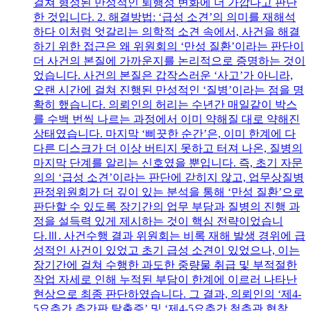
걸쳐 형성된 만성적인 퇴행성 변화에 더 가깝다고 판단
한 것입니다. 2. 해결방법: ‘급성 소견’의 의미를 재해석
하다 이처럼 엇갈리는 의학적 소견 속에서, 사건을 해결
하기 위한 접근은 왜 위원회의 ‘만성 질환’이라는 판단이
더 사건의 본질에 가까운지를 논리적으로 증명하는 것이
었습니다. 사건의 본질은 갑작스러운 ‘사고’가 아니라,
오랜 시간에 걸쳐 진행된 만성적인 ‘질병’이라는 점을 명
확히 했습니다. 의뢰인의 허리는 수년간 매일같이 박스
를 수백 번씩 나르는 과정에서 이미 약해질 대로 약해진
상태였습니다. 마지막 ‘삐끗한 순간’은, 이미 한계에 다
다른 디스크가 더 이상 버티지 못하고 터져 나온, 질병의
마지막 단계를 알리는 신호였을 뿐입니다. 즉, 초기 자문
의의 ‘급성 소견’이라는 판단에 갇히지 않고, 업무상질병
판정위원회가 더 깊이 있는 분석을 통해 ‘만성 질환’으로
판단할 수 있도록 장기간의 업무 부담과 질병의 진행 과
정을 설득력 있게 제시하는 것이 핵심 전략이었습니
다.Ⅲ. 사건수행 결과 위원회는 비록 재해 발생 경위에 급
성적인 사건이 있었고 초기 급성 소견이 있었으나, 이는
장기간에 걸쳐 수행한 과도한 중량물 취급 및 부적절한
작업 자세로 인해 누적된 부담이 한계에 이르러 나타난
현상으로 최종 판단하였습니다. 그 결과, 의뢰인의 ‘제4-
5요추간 추간판 탈출증’ 및 ‘제4-5요추간 척추관 협착