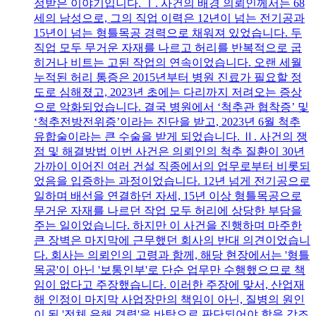
정받은 이야기입니다. Ⅰ. 사건의 배경 의뢰인께서는 68
세의 남성으로, 그의 직업 이력은 12년이 넘는 전기공과
15년이 넘는 형틀목공 경력으로 채워져 있었습니다. 두
직업 모두 무거운 자재를 나르고 허리를 반복적으로 굽
히거나 비트는 고된 작업의 연속이었습니다. 오랜 세월
누적된 허리 통증은 2015년부터 병원 진료가 필요할 정
도로 심해졌고, 2023년 초에는 다리까지 저려오는 증상
으로 악화되었습니다. 결국 병원에서 ‘척추관 협착증’ 및
‘척추전방전위증’이라는 진단을 받고, 2023년 6월 척추
유합술이라는 큰 수술을 받게 되었습니다. Ⅱ. 사건의 쟁
점 및 해결방법 이번 사건은 의뢰인의 척추 질환이 30년
가까이 이어진 여러 건설 직종에서의 업무로부터 비롯되
었음을 입증하는 과정이었습니다. 12년 넘게 전기공으로
일하며 배선을 연결하던 자세, 15년 이상 형틀목공으로
무거운 자재를 나르던 작업 모두 허리에 상당한 부담을
주는 일이었습니다. 하지만 이 사건을 진행하며 마주한
큰 장벽은 마지막에 근무했던 회사의 반대 의견이었습니
다. 회사는 의뢰인의 고령과 함께, 해당 현장에서는 '형틀
목공'이 아닌 '보통인부'로 단순 업무만 수행했으므로 책
임이 없다고 주장했습니다. 이러한 주장에 맞서, 산업재
해 인정이 마지막 사업장만의 책임이 아닌, 질병의 원인
이 된 '전체 유해 경력'을 바탕으로 판단되어야 함을 강조