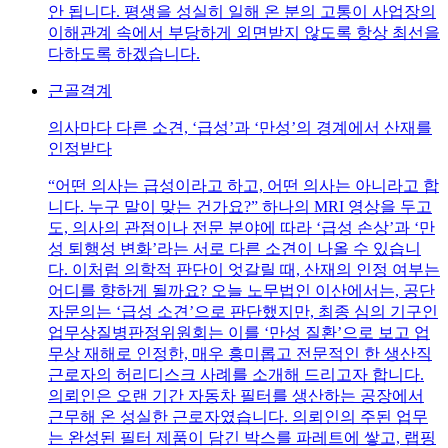
안 됩니다. 평생을 성실히 일해 온 분의 고통이 사업장의
이해관계 속에서 부당하게 외면받지 않도록 항상 최선을
다하도록 하겠습니다.
근골격계
의사마다 다른 소견, ‘급성’과 ‘만성’의 경계에서 산재를
인정받다
“어떤 의사는 급성이라고 하고, 어떤 의사는 아니라고 합
니다. 누구 말이 맞는 건가요?” 하나의 MRI 영상을 두고
도, 의사의 관점이나 전문 분야에 따라 ‘급성 손상’과 ‘만
성 퇴행성 변화’라는 서로 다른 소견이 나올 수 있습니
다. 이처럼 의학적 판단이 엇갈릴 때, 산재의 인정 여부는
어디를 향하게 될까요? 오늘 노무법인 이산에서는, 공단
자문의는 ‘급성 소견’으로 판단했지만, 최종 심의 기구인
업무상질병판정위원회는 이를 ‘만성 질환’으로 보고 업
무상 재해로 인정한, 매우 흥미롭고 전문적인 한 생산직
근로자의 허리디스크 사례를 소개해 드리고자 합니다.
의뢰인은 오랜 기간 자동차 필터를 생산하는 공장에서
근무해 온 성실한 근로자였습니다. 의뢰인의 주된 업무
는 완성된 필터 제품이 담긴 박스를 파레트에 쌓고, 랩핑