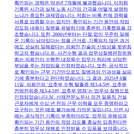
확인되는 경력은 약 8년 7개월에 불과했습니다. 이처럼
기록된 시간과 실제 노동 시간의 간극을 어떻게 설명하
느냐가 중요한 과제였습니다. 저희는 비록 전체 경력을
서류로 입증할 수는 없지만, 확인되는 기간 동안의 작업
강도와 내용이 질병을 유발하기에 충분히 가혹했음을 강
조했습니다. 또한, 2006년부터는 단절 없이 꾸준히 일해
온 기록이 남아있다는 점을 근거로, 기록되지 않은 과거
에도 성실히 일해왔다는 의뢰인 진술의 신빙성을 뒷받침
하고자 했습니다.Ⅲ. 사건수행 결과 업무상질병판정위원
회는 의뢰인이 수행한 내장목수 업무가 허리에 상당한
부담을 주는 작업임을 인정하였습니다. 또한, 공식적으
로 확인되는 근무 기간만으로도 질병과의 인과성을 살피
기에 충분하다고 판단하였습니다. 그 결과, 2025년 6월
11일, 의뢰인의 ‘요추부 수핵 탈출증 제3-4-5번, 요추부
전방전위증 제3-4-5번, 요추부 염좌’는 업무상 질병으로
인정되었습니다.Ⅳ. 산재전문노무사 의견 일용직 건설
근로자에게 수십 년 전의 근무 이력을 모두 증명하라고
요구하는 것은 때로 불가능에 가까운 일입니다. 이번 사
례는 공식적인 기록이 부족하더라도, 업무의 유해성과
확인되는 기간 동안의 작업 강도를 충실히 입증한다면
충분히 업무상 재해로 인정받을 수 있음을 보여줍니다.