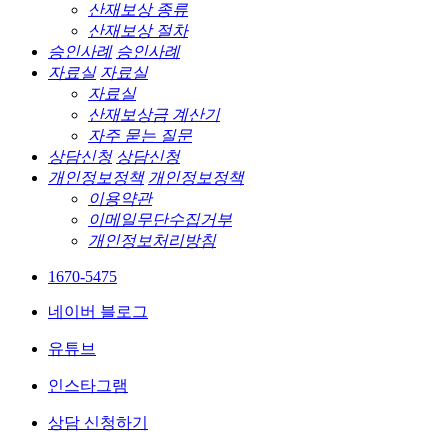
산재보상 종류
산재보상 절차
승인사례
승인사례
자료실
자료실
자료실
산재보상금 계산기
자주 묻는 질문
상담신청
상담신청
개인정보정책
개인정보정책
이용약관
이메일무단수집거부
개인정보처리방침
1670-5475
네이버 블로그
유튜브
인스타그램
상담 신청하기