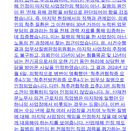
해 인정이 마지막 사업장만의 책임이 아닌, 질병의 원인
이 된 '전체 유해 경력'을 바탕으로 판단되어야 함을 강조
했습니다. 즉, 마지막 현장에서의 직책과 관계없이, 의뢰
인의 척추 질환은 그 이전부터 30년 가까이 누적된 업무
부담의 결과라는 점을 전체 경력 자료를 통해 입증하는
데 집중했습니다. 이는 질병의 책임을 한 사업장이 아닌,
노동의 전 과정에서 찾는 접근이었습니다. Ⅲ. 사건수행
결과 업무상질병판정위원회는 마지막 사업장의 주장에
도 불구하고, 의뢰인이 15년이 넘는 형틀목공 및 12년이
넘는 전기공으로서의 오랜 기간 동안 허리에 상당한 부
담을 받아온 사실을 인정하였습니다. 그 결과, 2024년 12
월 6일, 의학적으로 병변이 명확했던 ‘척추관협착증 요
추4-5’와 ‘척추전방전위증 요추4-5’는 업무상 질병으로
인정되었습니다. 다만, 척추관협착증 요추2-3은 의학적
소견이 명확하지 않아 인정되지 않았습니다. Ⅳ. 산재전
문노무사 의견 근로자의 직업병은 마지막에 일했던 단
하나의 사업장에서 비롯되는 경우는 드뭅니다. 이번 사
례는 수십 년에 걸쳐 여러 사업장을 거치며 누적된 질병
에 대해, 마지막 사업장이 책임을 인정하지 않을 때 어떻
게 대응해야 하는지를 보여줍니다. 산업재해 인정 제도
는 질병의 원인이 된 전체적인 직업 경력을 평가하는 것