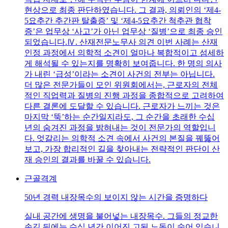
현상으로 최종 판단하였습니다. 그 결과, 의뢰인의 ‘제4-
5요추간 추간판 탈출증’ 및 ‘제4-5요추간 척추관 협착
증’은 업무상 ‘사고’가 아닌 업무상 ‘질병’으로 최종 승인
되었습니다.Ⅳ. 산재전문노무사 의견 이번 사례는 산재
인정 과정에서 의학적 소견이 얼마나 복합적이고 섬세하
게 해석될 수 있는지를 명확히 보여줍니다. 한 명의 의사
가 내린 ‘급성’이라는 소견이 사건의 전부는 아닙니다.
더 많은 전문가들이 모인 위원회에서는, 근로자의 전체
적인 직업력과 질병의 진행 과정을 종합적으로 고려하여
다른 결론에 도달할 수 있습니다. 근로자가 느끼는 것은
마지막 ‘뚝’하는 순간일지라도, 그 순간을 초래한 수십
년의 숨겨진 과정을 밝혀내는 것이 전문가의 역할입니
다. 엇갈리는 의학적 소견 속에서 사건의 본질을 꿰뚫어
보고, 가장 합리적인 길을 찾아내는 전략적인 판단이 산
재 승인의 결과를 바꿀 수 있습니다.
근골격계
50년 경력 내장목수의 보이지 않는 시간을 증명하다
실내 공간에 생명을 불어넣는 내장목수. 그들의 정교한
손길 뒤에는 수십 년간 이어진 고된 노동이 숨어 있습니