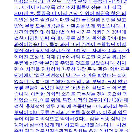
어졌습니다. 몇 년 전부터 양쪽 무릎에 통증이 시작되었
고, 시간이 지날수록 걷기조차 힘들어졌습니다. 결국
2021년 초, 통증을 더 이상 견딜 수 없어 병원을 찾은 의
뢰인은 양측 슬관절에 대한 심한 골관절염 진단을 받고
양쪽 무릎 모두 인공관절 치환술을 받게 되었습니다.Ⅱ.
사건의 쟁점 및 해결방법 이번 사건은 의뢰인의 30년에
걸친 다양한 경력 속에서 무릎 질환의 원인을 찾아내는
과정이었습니다. 특히 과거 10년 가까이 수행했던 어망
용접 작업 당시의 장시간 쪼그려 앉는 자세와 이후 5년간
이어진 포장 및 적재 업무에서의 과도한 중량물 취급은
무릎에 상당한 부담을 주었을 것으로 보았습니다. 하지
만 이 사건을 진행하며 마주한 가장 큰 난관은, 의학 자문
단계에서 '업무 관련성이 낮다'는 소견을 받았다는 점이
었습니다. 최근에 수행한 청소 업무의 부담이 크지 않고,
무릎 부담이 높았던 작업은 16년 전에 끝났다는 이유였
습니다. 이러한 의학적 소견을 극복하는 것이 중요한 과
제였습니다. 이를 위해, 특정 시점의 업무가 아닌 30년에
걸친 '총체적인 업무 이력'에 주목했습니다. 과거의 높은
부담이 이미 무릎 손상의 기초를 형성했고, 이후의 업무
들이 이를 지속적으로 악화시켰다는 점을 최종 심의 단
계에서 설득력 있게 제시하고자 노력했습니다.Ⅲ. 사건
수행 결과 업무상질병판정위원회는 초기 의학적 자문 소