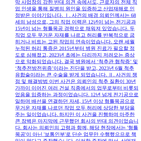
막 사업장의 강한 반대 의견 속에서도, 근로자의 전체 직
업 인생을 통해 질병의 원인을 입증하고 산업재해로 인
정받은 이야기입니다. Ⅰ. 사건의 배경 의뢰인께서는 68
세의 남성으로, 그의 직업 이력은 12년이 넘는 전기공과
15년이 넘는 형틀목공 경력으로 채워져 있었습니다. 두
직업 모두 무거운 자재를 나르고 허리를 반복적으로 굽
히거나 비트는 고된 작업의 연속이었습니다. 오랜 세월
누적된 허리 통증은 2015년부터 병원 진료가 필요할 정
도로 심해졌고, 2023년 초에는 다리까지 저려오는 증상
으로 악화되었습니다. 결국 병원에서 ‘척추관 협착증’ 및
‘척추전방전위증’이라는 진단을 받고, 2023년 6월 척추
유합술이라는 큰 수술을 받게 되었습니다. Ⅱ. 사건의 쟁
점 및 해결방법 이번 사건은 의뢰인의 척추 질환이 30년
가까이 이어진 여러 건설 직종에서의 업무로부터 비롯되
었음을 입증하는 과정이었습니다. 12년 넘게 전기공으로
일하며 배선을 연결하던 자세, 15년 이상 형틀목공으로
무거운 자재를 나르던 작업 모두 허리에 상당한 부담을
주는 일이었습니다. 하지만 이 사건을 진행하며 마주한
큰 장벽은 마지막에 근무했던 회사의 반대 의견이었습니
다. 회사는 의뢰인의 고령과 함께, 해당 현장에서는 '형틀
목공'이 아닌 '보통인부'로 단순 업무만 수행했으므로 책
임이 없다고 주장했습니다. 이러한 주장에 맞서, 산업재