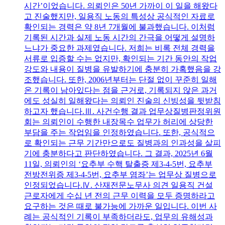
시간’이었습니다. 의뢰인은 50년 가까이 이 일을 해왔다
고 진술했지만, 일용직 노동의 특성상 공식적인 자료로
확인되는 경력은 약 8년 7개월에 불과했습니다. 이처럼
기록된 시간과 실제 노동 시간의 간극을 어떻게 설명하
느냐가 중요한 과제였습니다. 저희는 비록 전체 경력을
서류로 입증할 수는 없지만, 확인되는 기간 동안의 작업
강도와 내용이 질병을 유발하기에 충분히 가혹했음을 강
조했습니다. 또한, 2006년부터는 단절 없이 꾸준히 일해
온 기록이 남아있다는 점을 근거로, 기록되지 않은 과거
에도 성실히 일해왔다는 의뢰인 진술의 신빙성을 뒷받침
하고자 했습니다.Ⅲ. 사건수행 결과 업무상질병판정위원
회는 의뢰인이 수행한 내장목수 업무가 허리에 상당한
부담을 주는 작업임을 인정하였습니다. 또한, 공식적으
로 확인되는 근무 기간만으로도 질병과의 인과성을 살피
기에 충분하다고 판단하였습니다. 그 결과, 2025년 6월
11일, 의뢰인의 ‘요추부 수핵 탈출증 제3-4-5번, 요추부
전방전위증 제3-4-5번, 요추부 염좌’는 업무상 질병으로
인정되었습니다.Ⅳ. 산재전문노무사 의견 일용직 건설
근로자에게 수십 년 전의 근무 이력을 모두 증명하라고
요구하는 것은 때로 불가능에 가까운 일입니다. 이번 사
례는 공식적인 기록이 부족하더라도, 업무의 유해성과