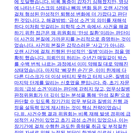
에 도달했습니다. 비록 통증이 갑자기 심해졌지만, 영상
에 나타난 디스크의 상태나 뼈의 변화 등은 오랜 시간에
걸쳐 형성된 만성적인 퇴행성 변화에 더 가깝다고 판단
한 것입니다. 2. 해결방법: ‘급성 소견’의 의미를 재해석
하다 이처럼 엇갈리는 의학적 소견 속에서, 사건을 해결
하기 위한 접근은 왜 위원회의 ‘만성 질환’이라는 판단이
더 사건의 본질에 가까운지를 논리적으로 증명하는 것이
었습니다. 사건의 본질은 갑작스러운 ‘사고’가 아니라,
오랜 시간에 걸쳐 진행된 만성적인 ‘질병’이라는 점을 명
확히 했습니다. 의뢰인의 허리는 수년간 매일같이 박스
를 수백 번씩 나르는 과정에서 이미 약해질 대로 약해진
상태였습니다. 마지막 ‘삐끗한 순간’은, 이미 한계에 다
다른 디스크가 더 이상 버티지 못하고 터져 나온, 질병의
마지막 단계를 알리는 신호였을 뿐입니다. 즉, 초기 자문
의의 ‘급성 소견’이라는 판단에 갇히지 않고, 업무상질병
판정위원회가 더 깊이 있는 분석을 통해 ‘만성 질환’으로
판단할 수 있도록 장기간의 업무 부담과 질병의 진행 과
정을 설득력 있게 제시하는 것이 핵심 전략이었습니
다.Ⅲ. 사건수행 결과 위원회는 비록 재해 발생 경위에 급
성적인 사건이 있었고 초기 급성 소견이 있었으나, 이는
장기간에 걸쳐 수행한 과도한 중량물 취급 및 부적절한
작업 자세로 인해 누적된 부담이 한계에 이르러 나타난