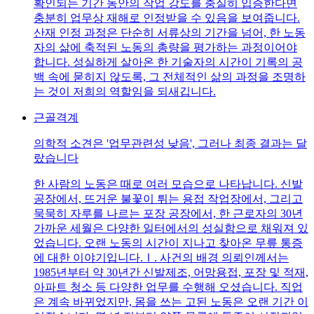
확인되는 기간 동안의 작업 강도를 충실히 입증한다면
충분히 업무상 재해로 인정받을 수 있음을 보여줍니다.
산재 인정 과정은 단순히 서류상의 기간을 넘어, 한 노동
자의 삶에 축적된 노동의 총량을 평가하는 과정이어야
합니다. 성실하게 살아온 한 기술자의 시간이 기록의 공
백 속에 묻히지 않도록, 그 전체적인 삶의 과정을 조명하
는 것이 저희의 역할임을 되새깁니다.
근골격계
의학적 소견은 '업무관련성 낮음', 그러나 최종 결과는 달
랐습니다
한 사람의 노동은 때로 여러 모습으로 나타납니다. 신발
공장에서, 뜨거운 불꽃이 튀는 용접 작업장에서, 그리고
묵묵히 자루를 나르는 포장 공장에서, 한 근로자의 30년
가까운 세월은 다양한 일터에서의 성실함으로 채워져 있
었습니다. 오랜 노동의 시간이 지나고 찾아온 무릎 통증
에 대한 이야기입니다.Ⅰ. 사건의 배경 의뢰인께서는
1985년부터 약 30년간 신발제조, 어망용접, 포장 및 적재,
아파트 청소 등 다양한 업무를 수행해 오셨습니다. 직업
은 계속 바뀌었지만, 몸을 쓰는 고된 노동은 오랜 기간 이