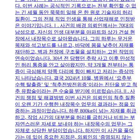
다. 이번 사례는 공식적인 기록으로는 전부 확인할 수 없
는 긴 세월 동안 묵묵히 일해 온 한 원로 기술자의 허리
질환이, 그의 전체 직업 인생을 통해 산업재해로 인정받
은 이야기입니다.Ⅰ. 사건의 배경 의뢰인께서는 70대의
남성으로, 자신의 인생 대부분을 아파트와 상가 건설 현
장에서 내장목수로 살아왔습니다. 그의 하루는 무거운
목재와 석고보드를 나르고, 바닥에 몸을 낮추어 자재를
재단하고, 벽과 천장에 구조물을 설치하는 고된 작업의
연속이었습니다. 30년 전 당했던 추락 사고 이후 만성적
인 허리 통증을 안고 살아왔지만, 약 3개월 전부터는 통
증이 극심해져 양쪽 다리에 힘이 빠지고 저리는 증상까
지 나타났습니다. 결국 2024년 10월, 병원에서 ‘요추부
수핵 탈출증’ 및 ‘척추전방전위증’이라는 진단을 받고 척
추 유합술이라는 큰 수술을 받기에 이르렀습니다.Ⅱ. 사
건의 쟁점 및 해결방법 이번 사건은 의뢰인의 척추 질환
이 오랜 기간 수행한 내장목수 업무의 결과라는 점을 입
증하는 과정이었습니다. 하루 800kg이 넘는 자재를 취급
하고, 작업 시간의 대부분을 허리를 굽히거나 비트는 부
자연스러운 자세로 보내야 하는 내장목수의 업무는 그
자체로 상당한 부담이었습니다. 하지만 이 사건을 풀어
가는 데 있어 중요한 지점은, 의뢰인의 ‘증명되지 않는