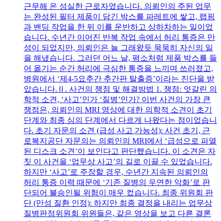
근무해 온 성실한 근로자였습니다. 의뢰인의 주된 업무
는 완성된 필터 제품이 담긴 박스를 파레트에 쌓고, 랩핑
과 밴딩 작업을 한 뒤 이를 운반하고 상하차하는 일이었
습니다. 수년간 이어진 반복 작업 속에서 허리 통증은 만
성이 되었지만, 의뢰인은 늘 그래왔듯 묵묵히 자신의 일
을 해냈습니다. 그러던 어느 날, 평소처럼 제품 박스를 들
어 옮기는 순간 허리에 극심한 통증을 느끼며 쓰러졌고,
병원에서 ‘제4-5요추간 추간판 탈출증’이라는 진단을 받
았습니다.Ⅱ. 사건의 쟁점 및 해결방법 1. 쟁점: 엇갈린 의
학적 소견, ‘사고’인가 ‘질병’인가? 이번 사건의 가장 큰
쟁점은, 의뢰인의 MRI 영상에 대한 의학적 소견이 초기
단계와 최종 심의 단계에서 다르게 나왔다는 점이었습니
다. 초기 자문의 소견 (급성 사고 가능성): 사건 초기, 근
로복지공단 자문의는 의뢰인의 MRI에서 ‘급성으로 파열
된 디스크 소견’이 보인다고 판단했습니다. 이 소견은 자
칫 이 사건을 ‘업무상 사고’의 길로 이끌 수 있었습니다.
하지만 ‘사고’로 주장할 경우, 수년간 지속된 의뢰인의
허리 통증 이력 때문에 ‘기존 질병의 우연한 악화’로 판
단되어 불승인될 위험이 매우 컸습니다. 최종 위원회 판
단 (만성 질환 인정): 하지만 최종 결정을 내리는 업무상
질병판정위원회 위원들은, 같은 영상을 보고 다른 결론