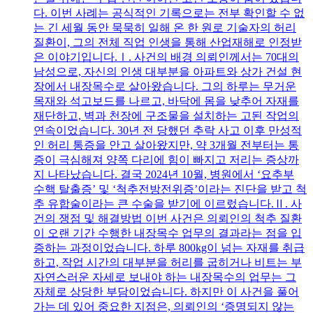
다. 이번 사례는 공식적인 기록으로는 전부 확인할 수 없
는 긴 세월 동안 묵묵히 일해 온 한 원로 기술자의 허리
질환이, 그의 전체 직업 인생을 통해 산업재해로 인정받
은 이야기입니다.Ⅰ. 사건의 배경 의뢰인께서는 70대의
남성으로, 자신의 인생 대부분을 아파트와 상가 건설 현
장에서 내장목수로 살아왔습니다. 그의 하루는 무거운
목재와 석고보드를 나르고, 바닥에 몸을 낮추어 자재를
재단하고, 벽과 천장에 구조물을 설치하는 고된 작업의
연속이었습니다. 30년 전 당했던 추락 사고 이후 만성적
인 허리 통증을 안고 살아왔지만, 약 3개월 전부터는 통
증이 극심해져 양쪽 다리에 힘이 빠지고 저리는 증상까
지 나타났습니다. 결국 2024년 10월, 병원에서 ‘요추부
수핵 탈출증’ 및 ‘척추전방전위증’이라는 진단을 받고 척
추 유합술이라는 큰 수술을 받기에 이르렀습니다.Ⅱ. 사
건의 쟁점 및 해결방법 이번 사건은 의뢰인의 척추 질환
이 오랜 기간 수행한 내장목수 업무의 결과라는 점을 입
증하는 과정이었습니다. 하루 800kg이 넘는 자재를 취급
하고, 작업 시간의 대부분을 허리를 굽히거나 비트는 부
자연스러운 자세로 보내야 하는 내장목수의 업무는 그
자체로 상당한 부담이었습니다. 하지만 이 사건을 풀어
가는 데 있어 중요한 지점은, 의뢰인의 ‘증명되지 않는