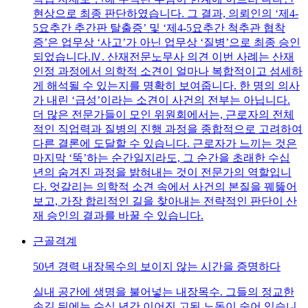
현상으로 최종 판단하였습니다. 그 결과, 의뢰인의 ‘제4-
5요추간 추간판 탈출증’ 및 ‘제4-5요추간 척추관 협착
증’은 업무상 ‘사고’가 아닌 업무상 ‘질병’으로 최종 승인
되었습니다.Ⅳ. 산재전문노무사 의견 이번 사례는 산재
인정 과정에서 의학적 소견이 얼마나 복합적이고 섬세하
게 해석될 수 있는지를 명확히 보여줍니다. 한 명의 의사
가 내린 ‘급성’이라는 소견이 사건의 전부는 아닙니다.
더 많은 전문가들이 모인 위원회에서는, 근로자의 전체
적인 직업력과 질병의 진행 과정을 종합적으로 고려하여
다른 결론에 도달할 수 있습니다. 근로자가 느끼는 것은
마지막 ‘뚝’하는 순간일지라도, 그 순간을 초래한 수십
년의 숨겨진 과정을 밝혀내는 것이 전문가의 역할입니
다. 엇갈리는 의학적 소견 속에서 사건의 본질을 꿰뚫어
보고, 가장 합리적인 길을 찾아내는 전략적인 판단이 산
재 승인의 결과를 바꿀 수 있습니다.
근골격계
50년 경력 내장목수의 보이지 않는 시간을 증명하다
실내 공간에 생명을 불어넣는 내장목수. 그들의 정교한
손길 뒤에는 수십 년간 이어진 고된 노동이 숨어 있습니