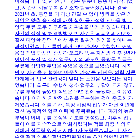
어졌습니다. 몇 년 전부터 양쪽 무릎에 통증이 시작되었
고, 시간이 지날수록 걷기조차 힘들어졌습니다. 결국
2021년 초, 통증을 더 이상 견딜 수 없어 병원을 찾은 의
뢰인은 양측 슬관절에 대한 심한 골관절염 진단을 받고
양쪽 무릎 모두 인공관절 치환술을 받게 되었습니다.Ⅱ.
사건의 쟁점 및 해결방법 이번 사건은 의뢰인의 30년에
걸친 다양한 경력 속에서 무릎 질환의 원인을 찾아내는
과정이었습니다. 특히 과거 10년 가까이 수행했던 어망
용접 작업 당시의 장시간 쪼그려 앉는 자세와 이후 5년간
이어진 포장 및 적재 업무에서의 과도한 중량물 취급은
무릎에 상당한 부담을 주었을 것으로 보았습니다. 하지
만 이 사건을 진행하며 마주한 가장 큰 난관은, 의학 자문
단계에서 '업무 관련성이 낮다'는 소견을 받았다는 점이
었습니다. 최근에 수행한 청소 업무의 부담이 크지 않고,
무릎 부담이 높았던 작업은 16년 전에 끝났다는 이유였
습니다. 이러한 의학적 소견을 극복하는 것이 중요한 과
제였습니다. 이를 위해, 특정 시점의 업무가 아닌 30년에
걸친 '총체적인 업무 이력'에 주목했습니다. 과거의 높은
부담이 이미 무릎 손상의 기초를 형성했고, 이후의 업무
들이 이를 지속적으로 악화시켰다는 점을 최종 심의 단
계에서 설득력 있게 제시하고자 노력했습니다.Ⅲ. 사건
수행 결과 업무상질병판정위원회는 초기 의학적 자문 소