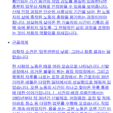
확인되는 기간 동안의 작업 강도를 충실히 입증한다면
충분히 업무상 재해로 인정받을 수 있음을 보여줍니다.
산재 인정 과정은 단순히 서류상의 기간을 넘어, 한 노동
자의 삶에 축적된 노동의 총량을 평가하는 과정이어야
합니다. 성실하게 살아온 한 기술자의 시간이 기록의 공
백 속에 묻히지 않도록, 그 전체적인 삶의 과정을 조명하
는 것이 저희의 역할임을 되새깁니다.
근골격계
의학적 소견은 '업무관련성 낮음', 그러나 최종 결과는 달
랐습니다
한 사람의 노동은 때로 여러 모습으로 나타납니다. 신발
공장에서, 뜨거운 불꽃이 튀는 용접 작업장에서, 그리고
묵묵히 자루를 나르는 포장 공장에서, 한 근로자의 30년
가까운 세월은 다양한 일터에서의 성실함으로 채워져 있
었습니다. 오랜 노동의 시간이 지나고 찾아온 무릎 통증
에 대한 이야기입니다.Ⅰ. 사건의 배경 의뢰인께서는
1985년부터 약 30년간 신발제조, 어망용접, 포장 및 적재,
아파트 청소 등 다양한 업무를 수행해 오셨습니다. 직업
은 계속 바뀌었지만, 몸을 쓰는 고된 노동은 오랜 기간 이