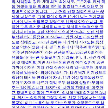
막 사업장의 강한 반대 의견 속에서도, 근로자의 전체 직
업 인생을 통해 질병의 원인을 입증하고 산업재해로 인
정받은 이야기입니다. Ⅰ. 사건의 배경 의뢰인께서는 68
세의 남성으로, 그의 직업 이력은 12년이 넘는 전기공과
15년이 넘는 형틀목공 경력으로 채워져 있었습니다. 두
직업 모두 무거운 자재를 나르고 허리를 반복적으로 굽
히거나 비트는 고된 작업의 연속이었습니다. 오랜 세월
누적된 허리 통증은 2015년부터 병원 진료가 필요할 정
도로 심해졌고, 2023년 초에는 다리까지 저려오는 증상
으로 악화되었습니다. 결국 병원에서 ‘척추관 협착증’ 및
‘척추전방전위증’이라는 진단을 받고, 2023년 6월 척추
유합술이라는 큰 수술을 받게 되었습니다. Ⅱ. 사건의 쟁
점 및 해결방법 이번 사건은 의뢰인의 척추 질환이 30년
가까이 이어진 여러 건설 직종에서의 업무로부터 비롯되
었음을 입증하는 과정이었습니다. 12년 넘게 전기공으로
일하며 배선을 연결하던 자세, 15년 이상 형틀목공으로
무거운 자재를 나르던 작업 모두 허리에 상당한 부담을
주는 일이었습니다. 하지만 이 사건을 진행하며 마주한
큰 장벽은 마지막에 근무했던 회사의 반대 의견이었습니
다. 회사는 의뢰인의 고령과 함께, 해당 현장에서는 '형틀
목공'이 아닌 '보통인부'로 단순 업무만 수행했으므로 책
임이 없다고 주장했습니다. 이러한 주장에 맞서, 산업재