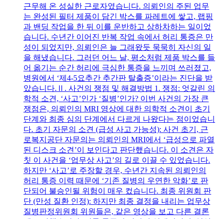
근무해 온 성실한 근로자였습니다. 의뢰인의 주된 업무
는 완성된 필터 제품이 담긴 박스를 파레트에 쌓고, 랩핑
과 밴딩 작업을 한 뒤 이를 운반하고 상하차하는 일이었
습니다. 수년간 이어진 반복 작업 속에서 허리 통증은 만
성이 되었지만, 의뢰인은 늘 그래왔듯 묵묵히 자신의 일
을 해냈습니다. 그러던 어느 날, 평소처럼 제품 박스를 들
어 옮기는 순간 허리에 극심한 통증을 느끼며 쓰러졌고,
병원에서 ‘제4-5요추간 추간판 탈출증’이라는 진단을 받
았습니다.Ⅱ. 사건의 쟁점 및 해결방법 1. 쟁점: 엇갈린 의
학적 소견, ‘사고’인가 ‘질병’인가? 이번 사건의 가장 큰
쟁점은, 의뢰인의 MRI 영상에 대한 의학적 소견이 초기
단계와 최종 심의 단계에서 다르게 나왔다는 점이었습니
다. 초기 자문의 소견 (급성 사고 가능성): 사건 초기, 근
로복지공단 자문의는 의뢰인의 MRI에서 ‘급성으로 파열
된 디스크 소견’이 보인다고 판단했습니다. 이 소견은 자
칫 이 사건을 ‘업무상 사고’의 길로 이끌 수 있었습니다.
하지만 ‘사고’로 주장할 경우, 수년간 지속된 의뢰인의
허리 통증 이력 때문에 ‘기존 질병의 우연한 악화’로 판
단되어 불승인될 위험이 매우 컸습니다. 최종 위원회 판
단 (만성 질환 인정): 하지만 최종 결정을 내리는 업무상
질병판정위원회 위원들은, 같은 영상을 보고 다른 결론