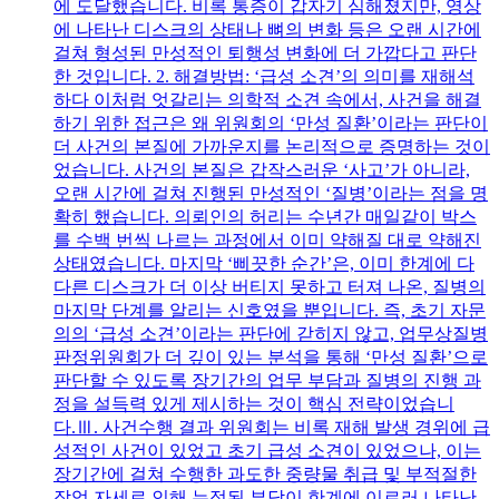
에 도달했습니다. 비록 통증이 갑자기 심해졌지만, 영상
에 나타난 디스크의 상태나 뼈의 변화 등은 오랜 시간에
걸쳐 형성된 만성적인 퇴행성 변화에 더 가깝다고 판단
한 것입니다. 2. 해결방법: ‘급성 소견’의 의미를 재해석
하다 이처럼 엇갈리는 의학적 소견 속에서, 사건을 해결
하기 위한 접근은 왜 위원회의 ‘만성 질환’이라는 판단이
더 사건의 본질에 가까운지를 논리적으로 증명하는 것이
었습니다. 사건의 본질은 갑작스러운 ‘사고’가 아니라,
오랜 시간에 걸쳐 진행된 만성적인 ‘질병’이라는 점을 명
확히 했습니다. 의뢰인의 허리는 수년간 매일같이 박스
를 수백 번씩 나르는 과정에서 이미 약해질 대로 약해진
상태였습니다. 마지막 ‘삐끗한 순간’은, 이미 한계에 다
다른 디스크가 더 이상 버티지 못하고 터져 나온, 질병의
마지막 단계를 알리는 신호였을 뿐입니다. 즉, 초기 자문
의의 ‘급성 소견’이라는 판단에 갇히지 않고, 업무상질병
판정위원회가 더 깊이 있는 분석을 통해 ‘만성 질환’으로
판단할 수 있도록 장기간의 업무 부담과 질병의 진행 과
정을 설득력 있게 제시하는 것이 핵심 전략이었습니
다.Ⅲ. 사건수행 결과 위원회는 비록 재해 발생 경위에 급
성적인 사건이 있었고 초기 급성 소견이 있었으나, 이는
장기간에 걸쳐 수행한 과도한 중량물 취급 및 부적절한
작업 자세로 인해 누적된 부담이 한계에 이르러 나타난