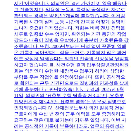
시간’이었습니다. 의뢰인은 50년 가까이 이 일을 해왔다
고 진술했지만, 일용직 노동의 특성상 공식적인 자료로
확인되는 경력은 약 8년 7개월에 불과했습니다. 이처럼
기록된 시간과 실제 노동 시간의 간극을 어떻게 설명하
느냐가 중요한 과제였습니다. 저희는 비록 전체 경력을
서류로 입증할 수는 없지만, 확인되는 기간 동안의 작업
강도와 내용이 질병을 유발하기에 충분히 가혹했음을 강
조했습니다. 또한, 2006년부터는 단절 없이 꾸준히 일해
온 기록이 남아있다는 점을 근거로, 기록되지 않은 과거
에도 성실히 일해왔다는 의뢰인 진술의 신빙성을 뒷받침
하고자 했습니다.Ⅲ. 사건수행 결과 업무상질병판정위원
회는 의뢰인이 수행한 내장목수 업무가 허리에 상당한
부담을 주는 작업임을 인정하였습니다. 또한, 공식적으
로 확인되는 근무 기간만으로도 질병과의 인과성을 살피
기에 충분하다고 판단하였습니다. 그 결과, 2025년 6월
11일, 의뢰인의 ‘요추부 수핵 탈출증 제3-4-5번, 요추부
전방전위증 제3-4-5번, 요추부 염좌’는 업무상 질병으로
인정되었습니다.Ⅳ. 산재전문노무사 의견 일용직 건설
근로자에게 수십 년 전의 근무 이력을 모두 증명하라고
요구하는 것은 때로 불가능에 가까운 일입니다. 이번 사
례는 공식적인 기록이 부족하더라도, 업무의 유해성과