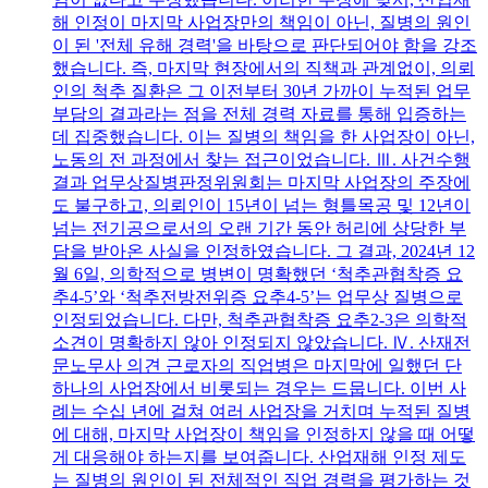
해 인정이 마지막 사업장만의 책임이 아닌, 질병의 원인
이 된 '전체 유해 경력'을 바탕으로 판단되어야 함을 강조
했습니다. 즉, 마지막 현장에서의 직책과 관계없이, 의뢰
인의 척추 질환은 그 이전부터 30년 가까이 누적된 업무
부담의 결과라는 점을 전체 경력 자료를 통해 입증하는
데 집중했습니다. 이는 질병의 책임을 한 사업장이 아닌,
노동의 전 과정에서 찾는 접근이었습니다. Ⅲ. 사건수행
결과 업무상질병판정위원회는 마지막 사업장의 주장에
도 불구하고, 의뢰인이 15년이 넘는 형틀목공 및 12년이
넘는 전기공으로서의 오랜 기간 동안 허리에 상당한 부
담을 받아온 사실을 인정하였습니다. 그 결과, 2024년 12
월 6일, 의학적으로 병변이 명확했던 ‘척추관협착증 요
추4-5’와 ‘척추전방전위증 요추4-5’는 업무상 질병으로
인정되었습니다. 다만, 척추관협착증 요추2-3은 의학적
소견이 명확하지 않아 인정되지 않았습니다. Ⅳ. 산재전
문노무사 의견 근로자의 직업병은 마지막에 일했던 단
하나의 사업장에서 비롯되는 경우는 드뭅니다. 이번 사
례는 수십 년에 걸쳐 여러 사업장을 거치며 누적된 질병
에 대해, 마지막 사업장이 책임을 인정하지 않을 때 어떻
게 대응해야 하는지를 보여줍니다. 산업재해 인정 제도
는 질병의 원인이 된 전체적인 직업 경력을 평가하는 것