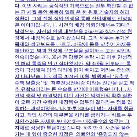
다. 이번 사례는 공식적인 기록으로는 전부 확인할 수 없
는 긴 세월 동안 묵묵히 일해 온 한 원로 기술자의 허리
질환이, 그의 전체 직업 인생을 통해 산업재해로 인정받
은 이야기입니다.Ⅰ. 사건의 배경 의뢰인께서는 70대의
남성으로, 자신의 인생 대부분을 아파트와 상가 건설 현
장에서 내장목수로 살아왔습니다. 그의 하루는 무거운
목재와 석고보드를 나르고, 바닥에 몸을 낮추어 자재를
재단하고, 벽과 천장에 구조물을 설치하는 고된 작업의
연속이었습니다. 30년 전 당했던 추락 사고 이후 만성적
인 허리 통증을 안고 살아왔지만, 약 3개월 전부터는 통
증이 극심해져 양쪽 다리에 힘이 빠지고 저리는 증상까
지 나타났습니다. 결국 2024년 10월, 병원에서 ‘요추부
수핵 탈출증’ 및 ‘척추전방전위증’이라는 진단을 받고 척
추 유합술이라는 큰 수술을 받기에 이르렀습니다.Ⅱ. 사
건의 쟁점 및 해결방법 이번 사건은 의뢰인의 척추 질환
이 오랜 기간 수행한 내장목수 업무의 결과라는 점을 입
증하는 과정이었습니다. 하루 800kg이 넘는 자재를 취급
하고, 작업 시간의 대부분을 허리를 굽히거나 비트는 부
자연스러운 자세로 보내야 하는 내장목수의 업무는 그
자체로 상당한 부담이었습니다. 하지만 이 사건을 풀어
가는 데 있어 중요한 지점은, 의뢰인의 ‘증명되지 않는