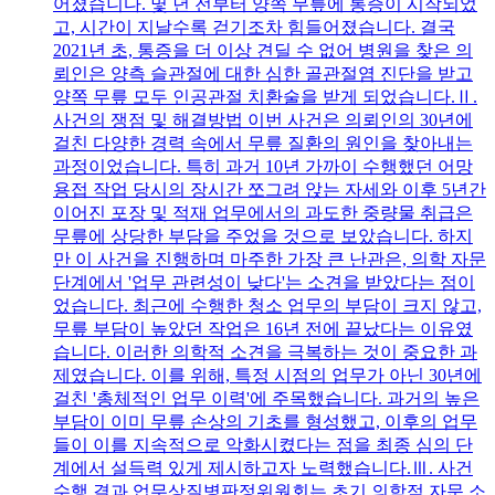
어졌습니다. 몇 년 전부터 양쪽 무릎에 통증이 시작되었
고, 시간이 지날수록 걷기조차 힘들어졌습니다. 결국
2021년 초, 통증을 더 이상 견딜 수 없어 병원을 찾은 의
뢰인은 양측 슬관절에 대한 심한 골관절염 진단을 받고
양쪽 무릎 모두 인공관절 치환술을 받게 되었습니다.Ⅱ.
사건의 쟁점 및 해결방법 이번 사건은 의뢰인의 30년에
걸친 다양한 경력 속에서 무릎 질환의 원인을 찾아내는
과정이었습니다. 특히 과거 10년 가까이 수행했던 어망
용접 작업 당시의 장시간 쪼그려 앉는 자세와 이후 5년간
이어진 포장 및 적재 업무에서의 과도한 중량물 취급은
무릎에 상당한 부담을 주었을 것으로 보았습니다. 하지
만 이 사건을 진행하며 마주한 가장 큰 난관은, 의학 자문
단계에서 '업무 관련성이 낮다'는 소견을 받았다는 점이
었습니다. 최근에 수행한 청소 업무의 부담이 크지 않고,
무릎 부담이 높았던 작업은 16년 전에 끝났다는 이유였
습니다. 이러한 의학적 소견을 극복하는 것이 중요한 과
제였습니다. 이를 위해, 특정 시점의 업무가 아닌 30년에
걸친 '총체적인 업무 이력'에 주목했습니다. 과거의 높은
부담이 이미 무릎 손상의 기초를 형성했고, 이후의 업무
들이 이를 지속적으로 악화시켰다는 점을 최종 심의 단
계에서 설득력 있게 제시하고자 노력했습니다.Ⅲ. 사건
수행 결과 업무상질병판정위원회는 초기 의학적 자문 소