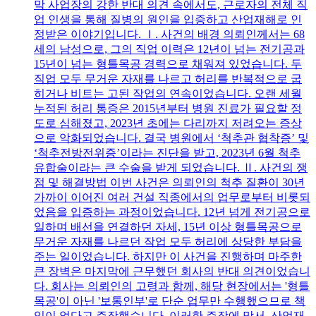
막 사업장의 강한 반대 의견 속에서도, 근로자의 전체 직
업 인생을 통해 질병의 원인을 입증하고 산업재해로 인
정받은 이야기입니다. Ⅰ. 사건의 배경 의뢰인께서는 68
세의 남성으로, 그의 직업 이력은 12년이 넘는 전기공과
15년이 넘는 형틀목공 경력으로 채워져 있었습니다. 두
직업 모두 무거운 자재를 나르고 허리를 반복적으로 굽
히거나 비트는 고된 작업의 연속이었습니다. 오랜 세월
누적된 허리 통증은 2015년부터 병원 진료가 필요할 정
도로 심해졌고, 2023년 초에는 다리까지 저려오는 증상
으로 악화되었습니다. 결국 병원에서 ‘척추관 협착증’ 및
‘척추전방전위증’이라는 진단을 받고, 2023년 6월 척추
유합술이라는 큰 수술을 받게 되었습니다. Ⅱ. 사건의 쟁
점 및 해결방법 이번 사건은 의뢰인의 척추 질환이 30년
가까이 이어진 여러 건설 직종에서의 업무로부터 비롯되
었음을 입증하는 과정이었습니다. 12년 넘게 전기공으로
일하며 배선을 연결하던 자세, 15년 이상 형틀목공으로
무거운 자재를 나르던 작업 모두 허리에 상당한 부담을
주는 일이었습니다. 하지만 이 사건을 진행하며 마주한
큰 장벽은 마지막에 근무했던 회사의 반대 의견이었습니
다. 회사는 의뢰인의 고령과 함께, 해당 현장에서는 '형틀
목공'이 아닌 '보통인부'로 단순 업무만 수행했으므로 책
임이 없다고 주장했습니다. 이러한 주장에 맞서, 산업재