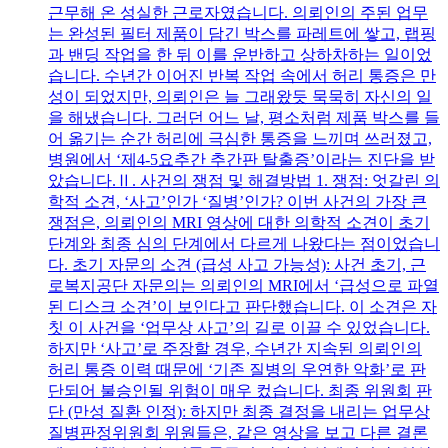
근무해 온 성실한 근로자였습니다. 의뢰인의 주된 업무
는 완성된 필터 제품이 담긴 박스를 파레트에 쌓고, 랩핑
과 밴딩 작업을 한 뒤 이를 운반하고 상하차하는 일이었
습니다. 수년간 이어진 반복 작업 속에서 허리 통증은 만
성이 되었지만, 의뢰인은 늘 그래왔듯 묵묵히 자신의 일
을 해냈습니다. 그러던 어느 날, 평소처럼 제품 박스를 들
어 옮기는 순간 허리에 극심한 통증을 느끼며 쓰러졌고,
병원에서 ‘제4-5요추간 추간판 탈출증’이라는 진단을 받
았습니다.Ⅱ. 사건의 쟁점 및 해결방법 1. 쟁점: 엇갈린 의
학적 소견, ‘사고’인가 ‘질병’인가? 이번 사건의 가장 큰
쟁점은, 의뢰인의 MRI 영상에 대한 의학적 소견이 초기
단계와 최종 심의 단계에서 다르게 나왔다는 점이었습니
다. 초기 자문의 소견 (급성 사고 가능성): 사건 초기, 근
로복지공단 자문의는 의뢰인의 MRI에서 ‘급성으로 파열
된 디스크 소견’이 보인다고 판단했습니다. 이 소견은 자
칫 이 사건을 ‘업무상 사고’의 길로 이끌 수 있었습니다.
하지만 ‘사고’로 주장할 경우, 수년간 지속된 의뢰인의
허리 통증 이력 때문에 ‘기존 질병의 우연한 악화’로 판
단되어 불승인될 위험이 매우 컸습니다. 최종 위원회 판
단 (만성 질환 인정): 하지만 최종 결정을 내리는 업무상
질병판정위원회 위원들은, 같은 영상을 보고 다른 결론