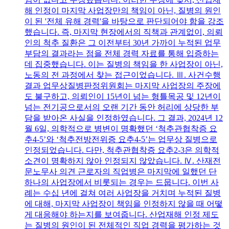
해 인정이 마지막 사업장만의 책임이 아닌, 질병의 원인
이 된 '전체 유해 경력'을 바탕으로 판단되어야 함을 강조
했습니다. 즉, 마지막 현장에서의 직책과 관계없이, 의뢰
인의 척추 질환은 그 이전부터 30년 가까이 누적된 업무
부담의 결과라는 점을 전체 경력 자료를 통해 입증하는
데 집중했습니다. 이는 질병의 책임을 한 사업장이 아닌,
노동의 전 과정에서 찾는 접근이었습니다. Ⅲ. 사건수행
결과 업무상질병판정위원회는 마지막 사업장의 주장에
도 불구하고, 의뢰인이 15년이 넘는 형틀목공 및 12년이
넘는 전기공으로서의 오랜 기간 동안 허리에 상당한 부
담을 받아온 사실을 인정하였습니다. 그 결과, 2024년 12
월 6일, 의학적으로 병변이 명확했던 ‘척추관협착증 요
추4-5’와 ‘척추전방전위증 요추4-5’는 업무상 질병으로
인정되었습니다. 다만, 척추관협착증 요추2-3은 의학적
소견이 명확하지 않아 인정되지 않았습니다. Ⅳ. 산재전
문노무사 의견 근로자의 직업병은 마지막에 일했던 단
하나의 사업장에서 비롯되는 경우는 드뭅니다. 이번 사
례는 수십 년에 걸쳐 여러 사업장을 거치며 누적된 질병
에 대해, 마지막 사업장이 책임을 인정하지 않을 때 어떻
게 대응해야 하는지를 보여줍니다. 산업재해 인정 제도
는 질병의 원인이 된 전체적인 직업 경력을 평가하는 것