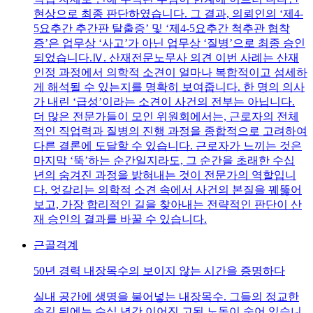
현상으로 최종 판단하였습니다. 그 결과, 의뢰인의 ‘제4-
5요추간 추간판 탈출증’ 및 ‘제4-5요추간 척추관 협착
증’은 업무상 ‘사고’가 아닌 업무상 ‘질병’으로 최종 승인
되었습니다.Ⅳ. 산재전문노무사 의견 이번 사례는 산재
인정 과정에서 의학적 소견이 얼마나 복합적이고 섬세하
게 해석될 수 있는지를 명확히 보여줍니다. 한 명의 의사
가 내린 ‘급성’이라는 소견이 사건의 전부는 아닙니다.
더 많은 전문가들이 모인 위원회에서는, 근로자의 전체
적인 직업력과 질병의 진행 과정을 종합적으로 고려하여
다른 결론에 도달할 수 있습니다. 근로자가 느끼는 것은
마지막 ‘뚝’하는 순간일지라도, 그 순간을 초래한 수십
년의 숨겨진 과정을 밝혀내는 것이 전문가의 역할입니
다. 엇갈리는 의학적 소견 속에서 사건의 본질을 꿰뚫어
보고, 가장 합리적인 길을 찾아내는 전략적인 판단이 산
재 승인의 결과를 바꿀 수 있습니다.
근골격계
50년 경력 내장목수의 보이지 않는 시간을 증명하다
실내 공간에 생명을 불어넣는 내장목수. 그들의 정교한
손길 뒤에는 수십 년간 이어진 고된 노동이 숨어 있습니