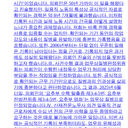
시간’이었습니다. 의뢰인은 50년 가까이 이 일을 해왔다
고 진술했지만, 일용직 노동의 특성상 공식적인 자료로
확인되는 경력은 약 8년 7개월에 불과했습니다. 이처럼
기록된 시간과 실제 노동 시간의 간극을 어떻게 설명하
느냐가 중요한 과제였습니다. 저희는 비록 전체 경력을
서류로 입증할 수는 없지만, 확인되는 기간 동안의 작업
강도와 내용이 질병을 유발하기에 충분히 가혹했음을 강
조했습니다. 또한, 2006년부터는 단절 없이 꾸준히 일해
온 기록이 남아있다는 점을 근거로, 기록되지 않은 과거
에도 성실히 일해왔다는 의뢰인 진술의 신빙성을 뒷받침
하고자 했습니다.Ⅲ. 사건수행 결과 업무상질병판정위원
회는 의뢰인이 수행한 내장목수 업무가 허리에 상당한
부담을 주는 작업임을 인정하였습니다. 또한, 공식적으
로 확인되는 근무 기간만으로도 질병과의 인과성을 살피
기에 충분하다고 판단하였습니다. 그 결과, 2025년 6월
11일, 의뢰인의 ‘요추부 수핵 탈출증 제3-4-5번, 요추부
전방전위증 제3-4-5번, 요추부 염좌’는 업무상 질병으로
인정되었습니다.Ⅳ. 산재전문노무사 의견 일용직 건설
근로자에게 수십 년 전의 근무 이력을 모두 증명하라고
요구하는 것은 때로 불가능에 가까운 일입니다. 이번 사
례는 공식적인 기록이 부족하더라도, 업무의 유해성과