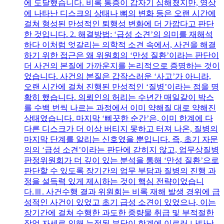
에 도달했습니다. 비록 통증이 갑자기 심해졌지만, 영상
에 나타난 디스크의 상태나 뼈의 변화 등은 오랜 시간에
걸쳐 형성된 만성적인 퇴행성 변화에 더 가깝다고 판단
한 것입니다. 2. 해결방법: ‘급성 소견’의 의미를 재해석
하다 이처럼 엇갈리는 의학적 소견 속에서, 사건을 해결
하기 위한 접근은 왜 위원회의 ‘만성 질환’이라는 판단이
더 사건의 본질에 가까운지를 논리적으로 증명하는 것이
었습니다. 사건의 본질은 갑작스러운 ‘사고’가 아니라,
오랜 시간에 걸쳐 진행된 만성적인 ‘질병’이라는 점을 명
확히 했습니다. 의뢰인의 허리는 수년간 매일같이 박스
를 수백 번씩 나르는 과정에서 이미 약해질 대로 약해진
상태였습니다. 마지막 ‘삐끗한 순간’은, 이미 한계에 다
다른 디스크가 더 이상 버티지 못하고 터져 나온, 질병의
마지막 단계를 알리는 신호였을 뿐입니다. 즉, 초기 자문
의의 ‘급성 소견’이라는 판단에 갇히지 않고, 업무상질병
판정위원회가 더 깊이 있는 분석을 통해 ‘만성 질환’으로
판단할 수 있도록 장기간의 업무 부담과 질병의 진행 과
정을 설득력 있게 제시하는 것이 핵심 전략이었습니
다.Ⅲ. 사건수행 결과 위원회는 비록 재해 발생 경위에 급
성적인 사건이 있었고 초기 급성 소견이 있었으나, 이는
장기간에 걸쳐 수행한 과도한 중량물 취급 및 부적절한
작업 자세로 인해 누적된 부담이 한계에 이르러 나타난