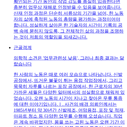
확인되는 기간 동안의 작업 강도를 충실히 입증한다면
충분히 업무상 재해로 인정받을 수 있음을 보여줍니다.
산재 인정 과정은 단순히 서류상의 기간을 넘어, 한 노동
자의 삶에 축적된 노동의 총량을 평가하는 과정이어야
합니다. 성실하게 살아온 한 기술자의 시간이 기록의 공
백 속에 묻히지 않도록, 그 전체적인 삶의 과정을 조명하
는 것이 저희의 역할임을 되새깁니다.
근골격계
의학적 소견은 '업무관련성 낮음', 그러나 최종 결과는 달
랐습니다
한 사람의 노동은 때로 여러 모습으로 나타납니다. 신발
공장에서, 뜨거운 불꽃이 튀는 용접 작업장에서, 그리고
묵묵히 자루를 나르는 포장 공장에서, 한 근로자의 30년
가까운 세월은 다양한 일터에서의 성실함으로 채워져 있
었습니다. 오랜 노동의 시간이 지나고 찾아온 무릎 통증
에 대한 이야기입니다.Ⅰ. 사건의 배경 의뢰인께서는
1985년부터 약 30년간 신발제조, 어망용접, 포장 및 적재,
아파트 청소 등 다양한 업무를 수행해 오셨습니다. 직업
은 계속 바뀌었지만, 몸을 쓰는 고된 노동은 오랜 기간 이