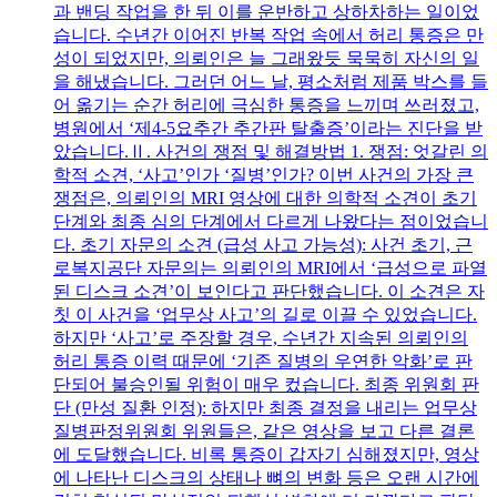
과 밴딩 작업을 한 뒤 이를 운반하고 상하차하는 일이었
습니다. 수년간 이어진 반복 작업 속에서 허리 통증은 만
성이 되었지만, 의뢰인은 늘 그래왔듯 묵묵히 자신의 일
을 해냈습니다. 그러던 어느 날, 평소처럼 제품 박스를 들
어 옮기는 순간 허리에 극심한 통증을 느끼며 쓰러졌고,
병원에서 ‘제4-5요추간 추간판 탈출증’이라는 진단을 받
았습니다.Ⅱ. 사건의 쟁점 및 해결방법 1. 쟁점: 엇갈린 의
학적 소견, ‘사고’인가 ‘질병’인가? 이번 사건의 가장 큰
쟁점은, 의뢰인의 MRI 영상에 대한 의학적 소견이 초기
단계와 최종 심의 단계에서 다르게 나왔다는 점이었습니
다. 초기 자문의 소견 (급성 사고 가능성): 사건 초기, 근
로복지공단 자문의는 의뢰인의 MRI에서 ‘급성으로 파열
된 디스크 소견’이 보인다고 판단했습니다. 이 소견은 자
칫 이 사건을 ‘업무상 사고’의 길로 이끌 수 있었습니다.
하지만 ‘사고’로 주장할 경우, 수년간 지속된 의뢰인의
허리 통증 이력 때문에 ‘기존 질병의 우연한 악화’로 판
단되어 불승인될 위험이 매우 컸습니다. 최종 위원회 판
단 (만성 질환 인정): 하지만 최종 결정을 내리는 업무상
질병판정위원회 위원들은, 같은 영상을 보고 다른 결론
에 도달했습니다. 비록 통증이 갑자기 심해졌지만, 영상
에 나타난 디스크의 상태나 뼈의 변화 등은 오랜 시간에