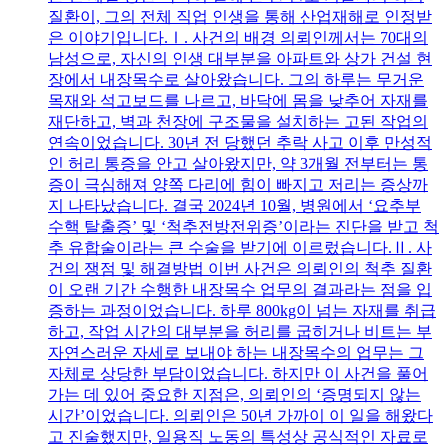
질환이, 그의 전체 직업 인생을 통해 산업재해로 인정받
은 이야기입니다.Ⅰ. 사건의 배경 의뢰인께서는 70대의
남성으로, 자신의 인생 대부분을 아파트와 상가 건설 현
장에서 내장목수로 살아왔습니다. 그의 하루는 무거운
목재와 석고보드를 나르고, 바닥에 몸을 낮추어 자재를
재단하고, 벽과 천장에 구조물을 설치하는 고된 작업의
연속이었습니다. 30년 전 당했던 추락 사고 이후 만성적
인 허리 통증을 안고 살아왔지만, 약 3개월 전부터는 통
증이 극심해져 양쪽 다리에 힘이 빠지고 저리는 증상까
지 나타났습니다. 결국 2024년 10월, 병원에서 ‘요추부
수핵 탈출증’ 및 ‘척추전방전위증’이라는 진단을 받고 척
추 유합술이라는 큰 수술을 받기에 이르렀습니다.Ⅱ. 사
건의 쟁점 및 해결방법 이번 사건은 의뢰인의 척추 질환
이 오랜 기간 수행한 내장목수 업무의 결과라는 점을 입
증하는 과정이었습니다. 하루 800kg이 넘는 자재를 취급
하고, 작업 시간의 대부분을 허리를 굽히거나 비트는 부
자연스러운 자세로 보내야 하는 내장목수의 업무는 그
자체로 상당한 부담이었습니다. 하지만 이 사건을 풀어
가는 데 있어 중요한 지점은, 의뢰인의 ‘증명되지 않는
시간’이었습니다. 의뢰인은 50년 가까이 이 일을 해왔다
고 진술했지만, 일용직 노동의 특성상 공식적인 자료로