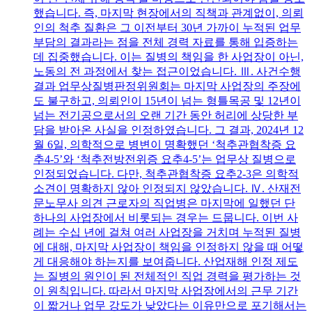
했습니다. 즉, 마지막 현장에서의 직책과 관계없이, 의뢰
인의 척추 질환은 그 이전부터 30년 가까이 누적된 업무
부담의 결과라는 점을 전체 경력 자료를 통해 입증하는
데 집중했습니다. 이는 질병의 책임을 한 사업장이 아닌,
노동의 전 과정에서 찾는 접근이었습니다. Ⅲ. 사건수행
결과 업무상질병판정위원회는 마지막 사업장의 주장에
도 불구하고, 의뢰인이 15년이 넘는 형틀목공 및 12년이
넘는 전기공으로서의 오랜 기간 동안 허리에 상당한 부
담을 받아온 사실을 인정하였습니다. 그 결과, 2024년 12
월 6일, 의학적으로 병변이 명확했던 ‘척추관협착증 요
추4-5’와 ‘척추전방전위증 요추4-5’는 업무상 질병으로
인정되었습니다. 다만, 척추관협착증 요추2-3은 의학적
소견이 명확하지 않아 인정되지 않았습니다. Ⅳ. 산재전
문노무사 의견 근로자의 직업병은 마지막에 일했던 단
하나의 사업장에서 비롯되는 경우는 드뭅니다. 이번 사
례는 수십 년에 걸쳐 여러 사업장을 거치며 누적된 질병
에 대해, 마지막 사업장이 책임을 인정하지 않을 때 어떻
게 대응해야 하는지를 보여줍니다. 산업재해 인정 제도
는 질병의 원인이 된 전체적인 직업 경력을 평가하는 것
이 원칙입니다. 따라서 마지막 사업장에서의 근무 기간
이 짧거나 업무 강도가 낮았다는 이유만으로 포기해서는