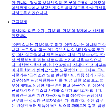
안 됩니다. 평생을 성실히 일해 온 분의 고통이 사업장의
이해관계 속에서 부당하게 외면받지 않도록 항상 최선을
다하도록 하겠습니다.
근골격계
의사마다 다른 소견, ‘급성’과 ‘만성’의 경계에서 산재를
인정받다
“어떤 의사는 급성이라고 하고, 어떤 의사는 아니라고 합
니다. 누구 말이 맞는 건가요?” 하나의 MRI 영상을 두고
도, 의사의 관점이나 전문 분야에 따라 ‘급성 손상’과 ‘만
성 퇴행성 변화’라는 서로 다른 소견이 나올 수 있습니
다. 이처럼 의학적 판단이 엇갈릴 때, 산재의 인정 여부는
어디를 향하게 될까요? 오늘 노무법인 이산에서는, 공단
자문의는 ‘급성 소견’으로 판단했지만, 최종 심의 기구인
업무상질병판정위원회는 이를 ‘만성 질환’으로 보고 업
무상 재해로 인정한, 매우 흥미롭고 전문적인 한 생산직
근로자의 허리디스크 사례를 소개해 드리고자 합니다.
의뢰인은 오랜 기간 자동차 필터를 생산하는 공장에서
근무해 온 성실한 근로자였습니다. 의뢰인의 주된 업무
는 완성된 필터 제품이 담긴 박스를 파레트에 쌓고, 랩핑