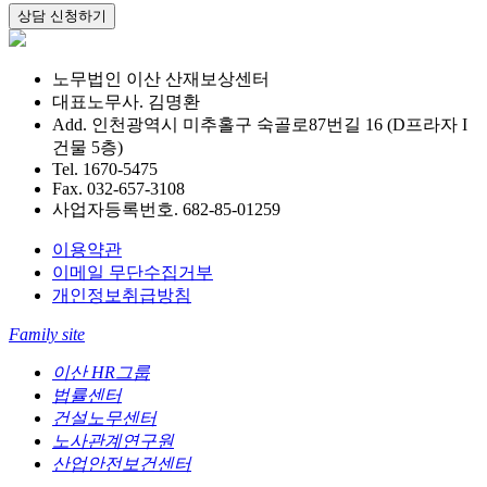
노무법인 이산 산재보상센터
대표노무사. 김명환
Add. 인천광역시 미추홀구 숙골로87번길 16 (D프라자 I
건물 5층)
Tel. 1670-5475
Fax. 032-657-3108
사업자등록번호. 682-85-01259
이용약관
이메일 무단수집거부
개인정보취급방침
Family site
이산 HR그룹
법률센터
건설노무센터
노사관계연구원
산업안전보건센터