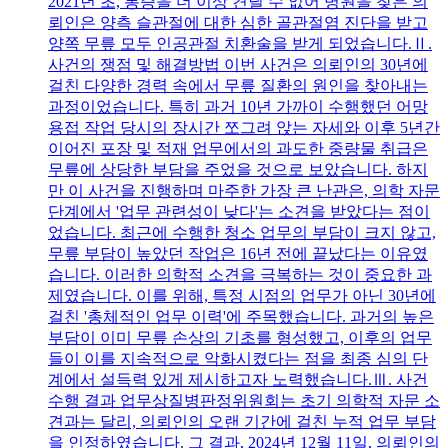
2021년 초, 통증을 더 이상 견딜 수 없어 병원을 찾은 의
뢰인은 양측 슬관절에 대한 심한 골관절염 진단을 받고
양쪽 무릎 모두 인공관절 치환술을 받게 되었습니다.Ⅱ.
사건의 쟁점 및 해결방법 이번 사건은 의뢰인의 30년에
걸친 다양한 경력 속에서 무릎 질환의 원인을 찾아내는
과정이었습니다. 특히 과거 10년 가까이 수행했던 어망
용접 작업 당시의 장시간 쪼그려 앉는 자세와 이후 5년간
이어진 포장 및 적재 업무에서의 과도한 중량물 취급은
무릎에 상당한 부담을 주었을 것으로 보았습니다. 하지
만 이 사건을 진행하며 마주한 가장 큰 난관은, 의학 자문
단계에서 '업무 관련성이 낮다'는 소견을 받았다는 점이
었습니다. 최근에 수행한 청소 업무의 부담이 크지 않고,
무릎 부담이 높았던 작업은 16년 전에 끝났다는 이유였
습니다. 이러한 의학적 소견을 극복하는 것이 중요한 과
제였습니다. 이를 위해, 특정 시점의 업무가 아닌 30년에
걸친 '총체적인 업무 이력'에 주목했습니다. 과거의 높은
부담이 이미 무릎 손상의 기초를 형성했고, 이후의 업무
들이 이를 지속적으로 악화시켰다는 점을 최종 심의 단
계에서 설득력 있게 제시하고자 노력했습니다.Ⅲ. 사건
수행 결과 업무상질병판정위원회는 초기 의학적 자문 소
견과는 달리, 의뢰인의 오랜 기간에 걸친 누적 업무 부담
을 인정하였습니다. 그 결과, 2024년 12월 11일, 의뢰인의