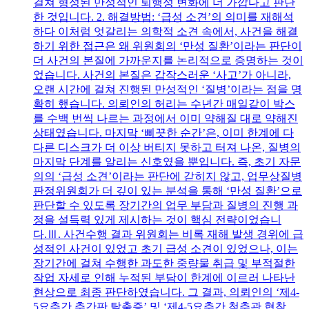
걸쳐 형성된 만성적인 퇴행성 변화에 더 가깝다고 판단
한 것입니다. 2. 해결방법: ‘급성 소견’의 의미를 재해석
하다 이처럼 엇갈리는 의학적 소견 속에서, 사건을 해결
하기 위한 접근은 왜 위원회의 ‘만성 질환’이라는 판단이
더 사건의 본질에 가까운지를 논리적으로 증명하는 것이
었습니다. 사건의 본질은 갑작스러운 ‘사고’가 아니라,
오랜 시간에 걸쳐 진행된 만성적인 ‘질병’이라는 점을 명
확히 했습니다. 의뢰인의 허리는 수년간 매일같이 박스
를 수백 번씩 나르는 과정에서 이미 약해질 대로 약해진
상태였습니다. 마지막 ‘삐끗한 순간’은, 이미 한계에 다
다른 디스크가 더 이상 버티지 못하고 터져 나온, 질병의
마지막 단계를 알리는 신호였을 뿐입니다. 즉, 초기 자문
의의 ‘급성 소견’이라는 판단에 갇히지 않고, 업무상질병
판정위원회가 더 깊이 있는 분석을 통해 ‘만성 질환’으로
판단할 수 있도록 장기간의 업무 부담과 질병의 진행 과
정을 설득력 있게 제시하는 것이 핵심 전략이었습니
다.Ⅲ. 사건수행 결과 위원회는 비록 재해 발생 경위에 급
성적인 사건이 있었고 초기 급성 소견이 있었으나, 이는
장기간에 걸쳐 수행한 과도한 중량물 취급 및 부적절한
작업 자세로 인해 누적된 부담이 한계에 이르러 나타난
현상으로 최종 판단하였습니다. 그 결과, 의뢰인의 ‘제4-
5요추간 추간판 탈출증’ 및 ‘제4-5요추간 척추관 협착