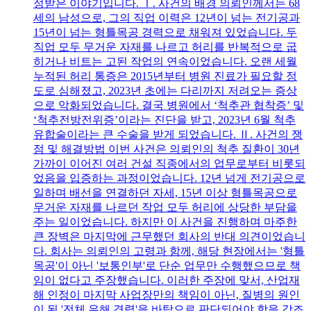
정받은 이야기입니다. Ⅰ. 사건의 배경 의뢰인께서는 68
세의 남성으로, 그의 직업 이력은 12년이 넘는 전기공과
15년이 넘는 형틀목공 경력으로 채워져 있었습니다. 두
직업 모두 무거운 자재를 나르고 허리를 반복적으로 굽
히거나 비트는 고된 작업의 연속이었습니다. 오랜 세월
누적된 허리 통증은 2015년부터 병원 진료가 필요할 정
도로 심해졌고, 2023년 초에는 다리까지 저려오는 증상
으로 악화되었습니다. 결국 병원에서 ‘척추관 협착증’ 및
‘척추전방전위증’이라는 진단을 받고, 2023년 6월 척추
유합술이라는 큰 수술을 받게 되었습니다. Ⅱ. 사건의 쟁
점 및 해결방법 이번 사건은 의뢰인의 척추 질환이 30년
가까이 이어진 여러 건설 직종에서의 업무로부터 비롯되
었음을 입증하는 과정이었습니다. 12년 넘게 전기공으로
일하며 배선을 연결하던 자세, 15년 이상 형틀목공으로
무거운 자재를 나르던 작업 모두 허리에 상당한 부담을
주는 일이었습니다. 하지만 이 사건을 진행하며 마주한
큰 장벽은 마지막에 근무했던 회사의 반대 의견이었습니
다. 회사는 의뢰인의 고령과 함께, 해당 현장에서는 '형틀
목공'이 아닌 '보통인부'로 단순 업무만 수행했으므로 책
임이 없다고 주장했습니다. 이러한 주장에 맞서, 산업재
해 인정이 마지막 사업장만의 책임이 아닌, 질병의 원인
이 된 '전체 유해 경력'을 바탕으로 판단되어야 함을 강조