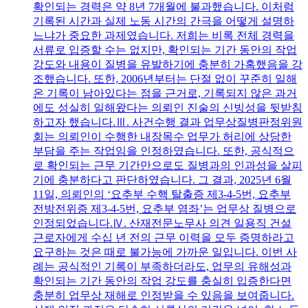
확인되는 경력은 약 8년 7개월에 불과했습니다. 이처럼
기록된 시간과 실제 노동 시간의 간극을 어떻게 설명하
느냐가 중요한 과제였습니다. 저희는 비록 전체 경력을
서류로 입증할 수는 없지만, 확인되는 기간 동안의 작업
강도와 내용이 질병을 유발하기에 충분히 가혹했음을 강
조했습니다. 또한, 2006년부터는 단절 없이 꾸준히 일해
온 기록이 남아있다는 점을 근거로, 기록되지 않은 과거
에도 성실히 일해왔다는 의뢰인 진술의 신빙성을 뒷받침
하고자 했습니다.Ⅲ. 사건수행 결과 업무상질병판정위원
회는 의뢰인이 수행한 내장목수 업무가 허리에 상당한
부담을 주는 작업임을 인정하였습니다. 또한, 공식적으
로 확인되는 근무 기간만으로도 질병과의 인과성을 살피
기에 충분하다고 판단하였습니다. 그 결과, 2025년 6월
11일, 의뢰인의 ‘요추부 수핵 탈출증 제3-4-5번, 요추부
전방전위증 제3-4-5번, 요추부 염좌’는 업무상 질병으로
인정되었습니다.Ⅳ. 산재전문노무사 의견 일용직 건설
근로자에게 수십 년 전의 근무 이력을 모두 증명하라고
요구하는 것은 때로 불가능에 가까운 일입니다. 이번 사
례는 공식적인 기록이 부족하더라도, 업무의 유해성과
확인되는 기간 동안의 작업 강도를 충실히 입증한다면
충분히 업무상 재해로 인정받을 수 있음을 보여줍니다.