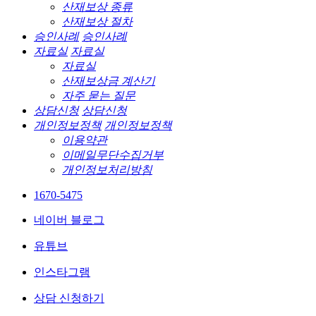
산재보상 종류
산재보상 절차
승인사례
승인사례
자료실
자료실
자료실
산재보상금 계산기
자주 묻는 질문
상담신청
상담신청
개인정보정책
개인정보정책
이용약관
이메일무단수집거부
개인정보처리방침
1670-5475
네이버 블로그
유튜브
인스타그램
상담 신청하기